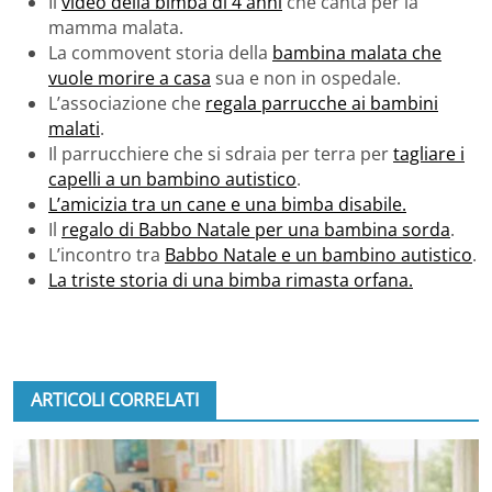
Il
video della bimba di 4 anni
che canta per la
mamma malata.
La commovent storia della
bambina malata che
vuole morire a casa
sua e non in ospedale.
L’associazione che
regala parrucche ai bambini
malati
.
Il parrucchiere che si sdraia per terra per
tagliare i
capelli a un bambino autistico
.
L’amicizia tra un cane e una bimba disabile.
Il
regalo di Babbo Natale per una bambina sorda
.
L’incontro tra
Babbo Natale e un bambino autistico
.
La triste storia di una bimba rimasta orfana.
ARTICOLI CORRELATI