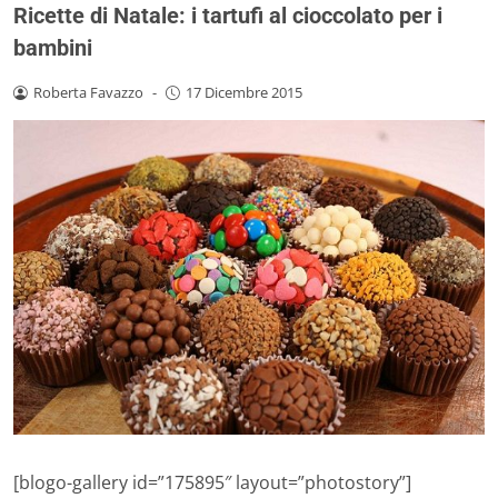
Ricette di Natale: i tartufi al cioccolato per i
bambini
Roberta Favazzo
-
17 Dicembre 2015
[blogo-gallery id=”175895″ layout=”photostory”]