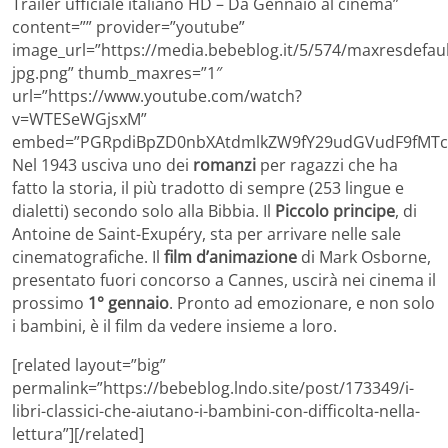
Trailer ufficiale italiano HD – Da Gennaio al cinema”
content=”” provider=”youtube”
image_url=”https://media.bebeblog.it/5/574/maxresdefaul
jpg.png” thumb_maxres=”1″
url=”https://www.youtube.com/watch?
v=WTESeWGjsxM”
embed=”PGRpdiBpZD0nbXAtdmlkZW9fY29udGVudF9fMTc1
Nel 1943 usciva uno dei
romanzi
per ragazzi che ha
fatto la storia, il più tradotto di sempre (253 lingue e
dialetti) secondo solo alla Bibbia. Il
Piccolo principe
, di
Antoine de Saint-Exupéry, sta per arrivare nelle sale
cinematografiche. Il
film d’animazione
di Mark Osborne,
presentato fuori concorso a Cannes, uscirà nei cinema il
prossimo
1° gennaio
. Pronto ad emozionare, e non solo
i bambini, è il film da vedere insieme a loro.
[related layout=”big”
permalink=”https://bebeblog.lndo.site/post/173349/i-
libri-classici-che-aiutano-i-bambini-con-difficolta-nella-
lettura”][/related]