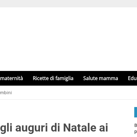
 maternità
Ricette di famiglia
Salute mamma
Edu
ambini
li auguri di Natale ai
B
p