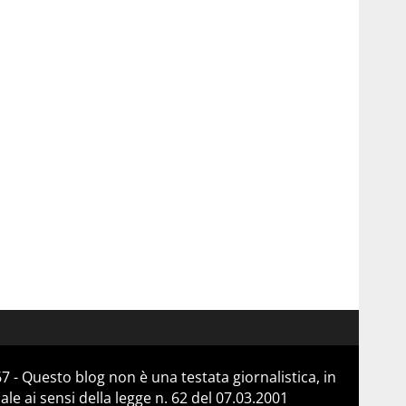
 - Questo blog non è una testata giornalistica, in
e ai sensi della legge n. 62 del 07.03.2001