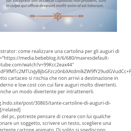
strator: come realizzare una cartolina per gli auguri di
=”https://media.bebeblog.it/6/680/maxresdefault-
outube.com/watch?v=99Kcc2eax44″
F9fMTc2MTUxJyBjbGFzcz0nbXAtdmlkZW9fY29udGVudCc+PG
tto cartaceo si rischia che non arrivi a destinazione in
rno e low cost con cui fare auguri molto divertenti.
nche un modo divertente per intrattenerli.
.lndo.site/post/30865/tante-cartoline-di-auguri-di-
[/related]
o del pc, potreste pensare di creare con lui qualche
zionare un soggetto, scrivere un testo, scegliere una
rtente cartone animato. Di solito si spediscono