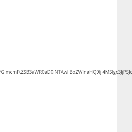
lmcmFtZSB3aWR0aD0iNTAwIiBoZWlnaHQ9IjI4MSIgc3JjPSJ