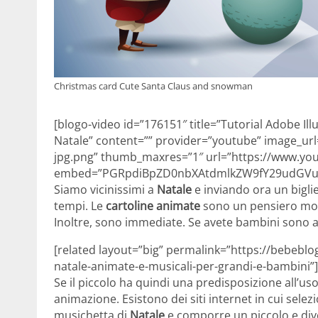
Christmas card Cute Santa Claus and snowman
[blogo-video id=”176151″ title=”Tutorial Adobe Illu
Natale” content=”” provider=”youtube” image_url
jpg.png” thumb_maxres=”1″ url=”https://www.y
embed=”PGRpdiBpZD0nbXAtdmlkZW9fY29udGVud
Siamo vicinissimi a
Natale
e inviando ora un biglie
tempi. Le
cartoline animate
sono un pensiero mode
Inoltre, sono immediate. Se avete bambini sono a
[related layout=”big” permalink=”https://bebeblog
natale-animate-e-musicali-per-grandi-e-bambini”]
Se il piccolo ha quindi una predisposizione all’us
animazione. Esistono dei siti internet in cui sele
musichetta di
Natale
e comporre un piccolo e dive