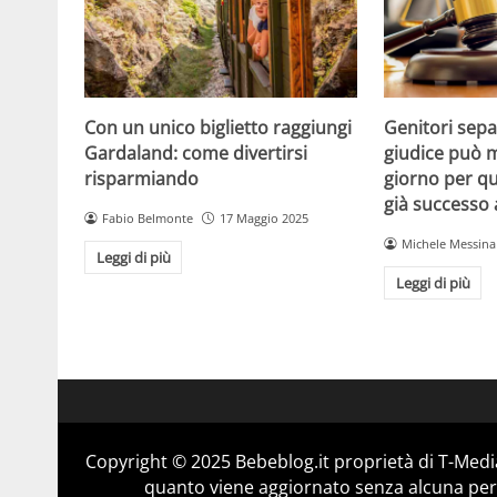
Con un unico biglietto raggiungi
Genitori separ
Gardaland: come divertirsi
giudice può m
risparmiando
giorno per qu
già successo
Fabio Belmonte
17 Maggio 2025
Michele Messina
Leggi di più
Leggi di più
Copyright © 2025 Bebeblog.it proprietà di T-Media
quanto viene aggiornato senza alcuna perio