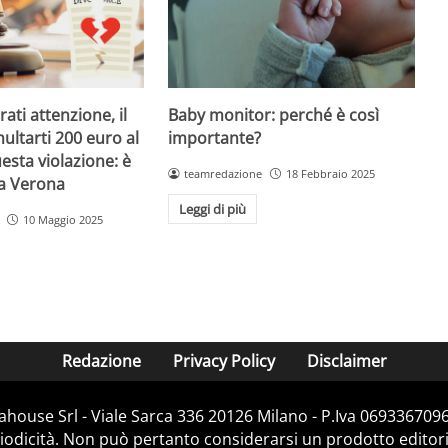
Baby monitor: perché è così
ati attenzione, il
importante?
ultarti 200 euro al
esta violazione: è
teamredazione
18 Febbraio 2025
 a Verona
Leggi di più
10 Maggio 2025
Redazione
Privacy Policy
Disclaimer
house Srl - Viale Sarca 336 20126 Milano - P.Iva 06933670967
dicità. Non può pertanto considerarsi un prodotto editorial