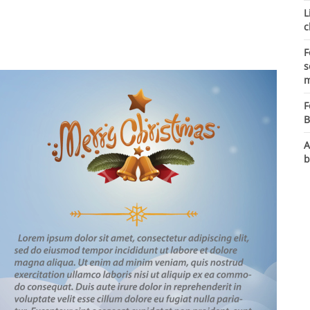
L
c
F
s
m
F
B
A
b