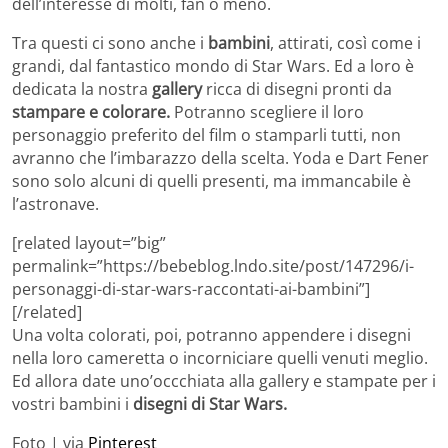
dell’interesse di molti, fan o meno.
Tra questi ci sono anche i
bambini
, attirati, così come i
grandi, dal fantastico mondo di Star Wars. Ed a loro è
dedicata la nostra
gallery
ricca di disegni pronti da
stampare e colorare.
Potranno scegliere il loro
personaggio preferito del film o stamparli tutti, non
avranno che l’imbarazzo della scelta. Yoda e Dart Fener
sono solo alcuni di quelli presenti, ma immancabile è
l’astronave.
[related layout=”big”
permalink=”https://bebeblog.lndo.site/post/147296/i-
personaggi-di-star-wars-raccontati-ai-bambini”]
[/related]
Una volta colorati, poi, potranno appendere i disegni
nella loro cameretta o incorniciare quelli venuti meglio.
Ed allora date uno’occchiata alla gallery e stampate per i
vostri bambini i
disegni di Star Wars.
Foto | via
Pinterest