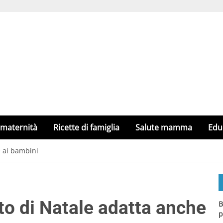
 maternità
Ricette di famiglia
Salute mamma
Edu
e ai bambini
tto di Natale adatta anche
B
p