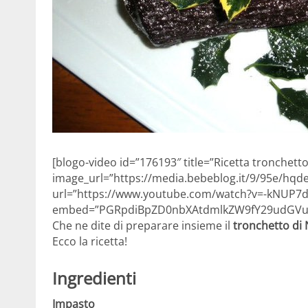
[blogo-video id=”176193″ title=”Ricetta tronchett
image_url=”https://media.bebeblog.it/9/95e/hqd
url=”https://www.youtube.com/watch?v=-kNUP7
embed=”PGRpdiBpZD0nbXAtdmlkZW9fY29udGVud
Che ne dite di preparare insieme il
tronchetto di 
Ecco la ricetta!
Ingredienti
Impasto