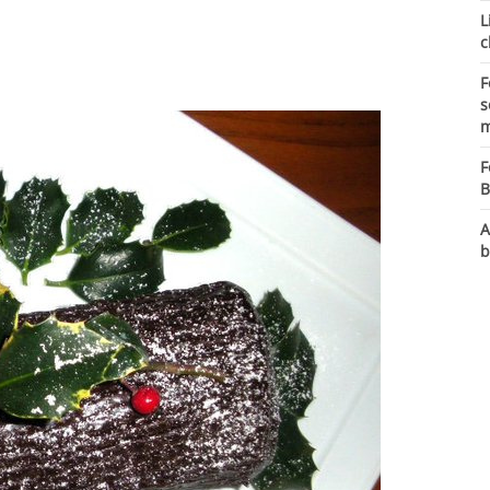
L
c
F
s
m
F
B
A
b