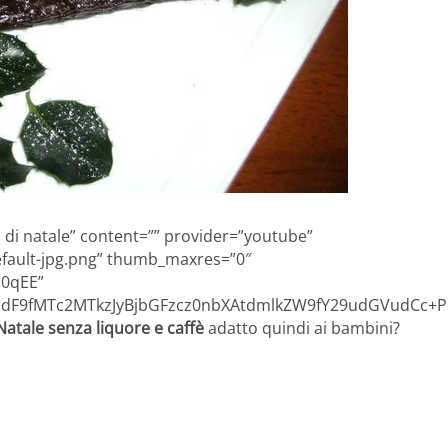
o di natale” content=”” provider=”youtube”
efault-jpg.png” thumb_maxres=”0″
d0qEE”
F9fMTc2MTkzJyBjbGFzcz0nbXAtdmlkZW9fY29udGVudCc+PG
Natale senza liquore e caffè
adatto quindi ai bambini?