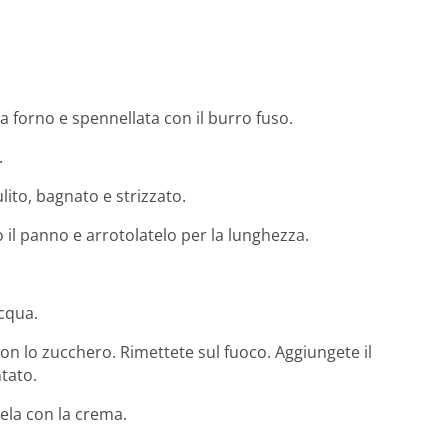
da forno e spennellata con il burro fuso.
.
ito, bagnato e strizzato.
o il panno e arrotolatelo per la lunghezza.
acqua.
i con lo zucchero. Rimettete sul fuoco. Aggiungete il
tato.
tela con la crema.