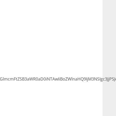
lmcmFtZSB3aWR0aD0iNTAwIiBoZWlnaHQ9IjM3NSIgc3JjPSJ