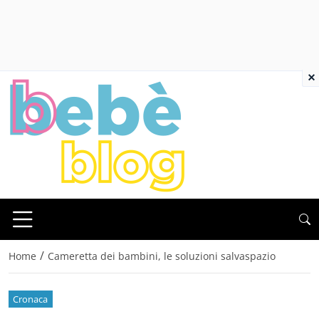
×
/
Home
Cameretta dei bambini, le soluzioni salvaspazio
Cronaca