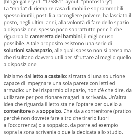
[blogo-gallery id=”176861″ layout=”photostory”]
La “moda” di riempire casa di mobili e soprammobili
spesso inutili, posti li a raccogliere polvere, ha lasciato il
posto, negli ultimi anni, alla volontà di fare dello spazio
a disposizione, spesso poco soprattutto per ciò che
riguarda la
cameretta dei bambini
, il miglior uso
possibile. A tale proposito esistono una serie di
soluzioni salvaspazio
, alle quali spesso non si pensa ma
che risultano davvero utili per sfruttare al meglio quello
a disposizione.
Iniziamo dal
letto a castello
: si tratta di una soluzione
capace di impegnare una sola parete con letti ed
armadio: un bel risparmio di spazio, non c’è che dire, da
utilizzare per posizionare magari la scrivania. Un’altra
idea che riguarda il letto sta nell’optare per quello a
contenitore
o a
soppalco
. Che sia a contenitore (pratico
perchè non dovrete fare altro che tirarlo fuori
all’occorrenza) o a soppalco, da porre ad esempio
sopra la zona scrivania o quella dedicata allo studio,