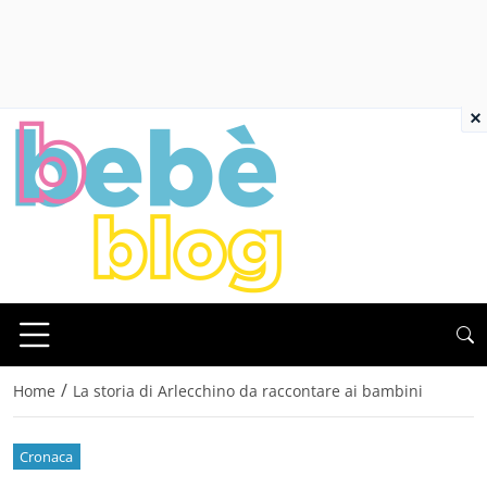
×
/
Home
La storia di Arlecchino da raccontare ai bambini
Cronaca