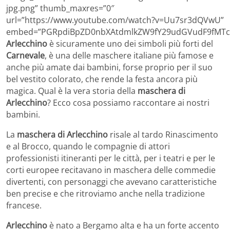
jpg.png” thumb_maxres=”0″
url=”https://www.youtube.com/watch?v=Uu7sr3dQVwU”
embed=”PGRpdiBpZD0nbXAtdmlkZW9fY29udGVudF9fMTc3
Arlecchino
è sicuramente uno dei simboli più forti del
Carnevale
, è una delle maschere italiane più famose e
anche più amate dai bambini, forse proprio per il suo
bel vestito colorato, che rende la festa ancora più
magica. Qual è la vera storia della
maschera di
Arlecchino
? Ecco cosa possiamo raccontare ai nostri
bambini.
La
maschera di Arlecchino
risale al tardo Rinascimento
e al Brocco, quando le compagnie di attori
professionisti itineranti per le città, per i teatri e per le
corti europee recitavano in maschera delle commedie
divertenti, con personaggi che avevano caratteristiche
ben precise e che ritroviamo anche nella tradizione
francese.
Arlecchino
è nato a Bergamo alta e ha un forte accento