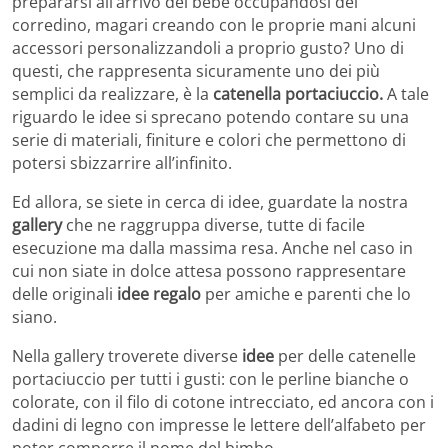
prepararsi all’arrivo del bebè occupandosi del
corredino, magari creando con le proprie mani alcuni
accessori personalizzandoli a proprio gusto? Uno di
questi, che rappresenta sicuramente uno dei più
semplici da realizzare, è la
catenella portaciuccio.
A tale
riguardo le idee si sprecano potendo contare su una
serie di materiali, finiture e colori che permettono di
potersi sbizzarrire all’infinito.
Ed allora, se siete in cerca di idee, guardate la nostra
gallery
che ne raggruppa diverse, tutte di facile
esecuzione ma dalla massima resa. Anche nel caso in
cui non siate in dolce attesa possono rappresentare
delle originali
idee regalo
per amiche e parenti che lo
siano.
Nella gallery troverete diverse
idee
per delle catenelle
portaciuccio per tutti i gusti: con le perline bianche o
colorate, con il filo di cotone intrecciato, ed ancora con i
dadini di legno con impresse le lettere dell’alfabeto per
poter comporre il nome del bimbo.