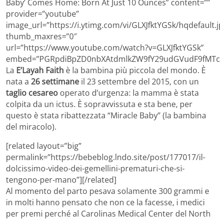
Baby’ Comes Home: Born At Just 10 Ounces” content=””
provider=”youtube”
image_url=”https://i.ytimg.com/vi/GLXJfktYGSk/hqdefault.j
thumb_maxres=”0″
url=”https://www.youtube.com/watch?v=GLXJfktYGSk”
embed=”PGRpdiBpZD0nbXAtdmlkZW9fY29udGVudF9fMTc3
La
E’Layah Faith
è la bambina più piccola del mondo. È
nata a
26 settimane
il 23 settembre del 2015, con un
taglio cesareo
operato d’urgenza: la mamma è stata
colpita da un ictus. È sopravvissuta e sta bene, per
questo è stata ribattezzata “Miracle Baby” (la bambina
del miracolo).
[related layout=”big”
permalink=”https://bebeblog.lndo.site/post/177017/il-
dolcissimo-video-dei-gemellini-prematuri-che-si-
tengono-per-mano”][/related]
Al momento del parto pesava solamente 300 grammi e
in molti hanno pensato che non ce la facesse, i medici
per premi perché al Carolinas Medical Center del North