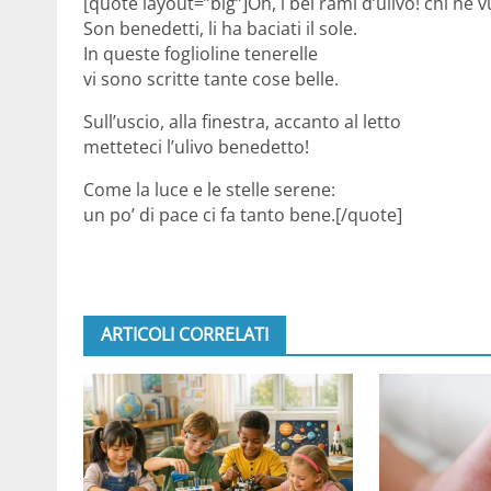
[quote layout=”big”]Oh, i bei rami d’ulivo! chi ne 
Son benedetti, li ha baciati il sole.
In queste foglioline tenerelle
vi sono scritte tante cose belle.
Sull’uscio, alla finestra, accanto al letto
metteteci l’ulivo benedetto!
Come la luce e le stelle serene:
un po’ di pace ci fa tanto bene.[/quote]
ARTICOLI CORRELATI