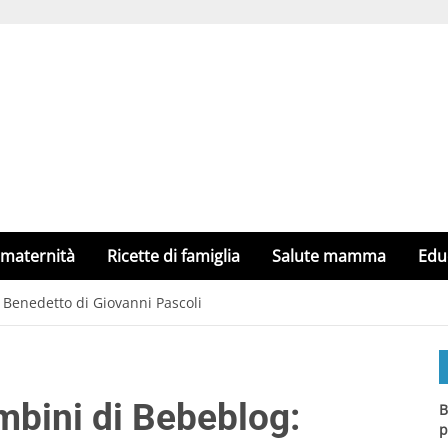
 maternità
Ricette di famiglia
Salute mamma
Edu
o Benedetto di Giovanni Pascoli
mbini di Bebeblog:
B
p