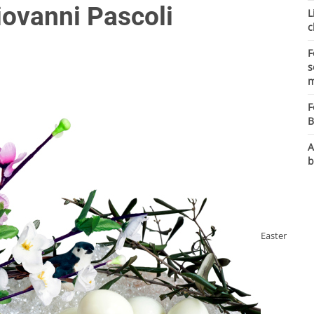
iovanni Pascoli
L
c
F
s
m
F
B
A
b
Easter