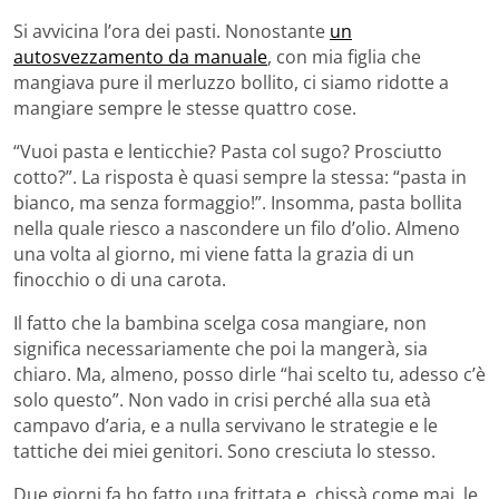
Si avvicina l’ora dei pasti. Nonostante
un
autosvezzamento da manuale
, con mia figlia che
mangiava pure il merluzzo bollito, ci siamo ridotte a
mangiare sempre le stesse quattro cose.
“Vuoi pasta e lenticchie? Pasta col sugo? Prosciutto
cotto?”. La risposta è quasi sempre la stessa: “pasta in
bianco, ma senza formaggio!”. Insomma, pasta bollita
nella quale riesco a nascondere un filo d’olio. Almeno
una volta al giorno, mi viene fatta la grazia di un
finocchio o di una carota.
Il fatto che la bambina scelga cosa mangiare, non
significa necessariamente che poi la mangerà, sia
chiaro. Ma, almeno, posso dirle “hai scelto tu, adesso c’è
solo questo”. Non vado in crisi perché alla sua età
campavo d’aria, e a nulla servivano le strategie e le
tattiche dei miei genitori. Sono cresciuta lo stesso.
Due giorni fa ho fatto una frittata e, chissà come mai, le