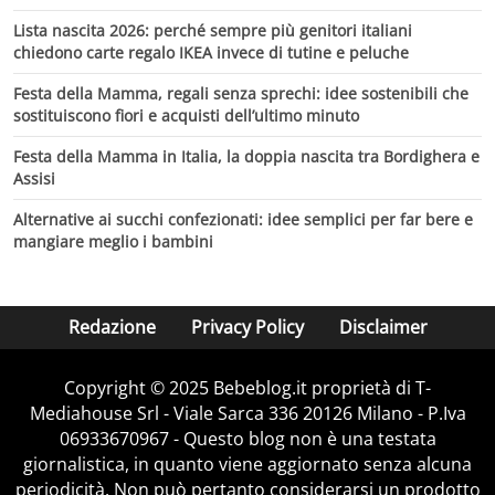
Lista nascita 2026: perché sempre più genitori italiani
chiedono carte regalo IKEA invece di tutine e peluche
Festa della Mamma, regali senza sprechi: idee sostenibili che
sostituiscono fiori e acquisti dell’ultimo minuto
Festa della Mamma in Italia, la doppia nascita tra Bordighera e
Assisi
Alternative ai succhi confezionati: idee semplici per far bere e
mangiare meglio i bambini
Redazione
Privacy Policy
Disclaimer
Copyright © 2025 Bebeblog.it proprietà di T-
Mediahouse Srl - Viale Sarca 336 20126 Milano - P.Iva
06933670967 - Questo blog non è una testata
giornalistica, in quanto viene aggiornato senza alcuna
periodicità. Non può pertanto considerarsi un prodotto