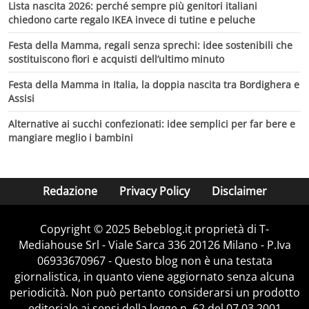
Lista nascita 2026: perché sempre più genitori italiani
chiedono carte regalo IKEA invece di tutine e peluche
Festa della Mamma, regali senza sprechi: idee sostenibili che
sostituiscono fiori e acquisti dell’ultimo minuto
Festa della Mamma in Italia, la doppia nascita tra Bordighera e
Assisi
Alternative ai succhi confezionati: idee semplici per far bere e
mangiare meglio i bambini
Redazione
Privacy Policy
Disclaimer
Copyright © 2025 Bebeblog.it proprietà di T-
Mediahouse Srl - Viale Sarca 336 20126 Milano - P.Iva
06933670967 - Questo blog non è una testata
giornalistica, in quanto viene aggiornato senza alcuna
periodicità. Non può pertanto considerarsi un prodotto
editoriale ai sensi della legge n. 62 del 07.03.2001