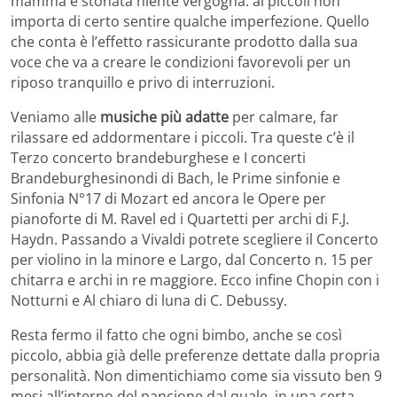
mamma è stonata niente vergogna: ai piccoli non
importa di certo sentire qualche imperfezione. Quello
che conta è l’effetto rassicurante prodotto dalla sua
voce che va a creare le condizioni favorevoli per un
riposo tranquillo e privo di interruzioni.
Veniamo alle
musiche più adatte
per calmare, far
rilassare ed addormentare i piccoli. Tra queste c’è il
Terzo concerto brandeburghese e I concerti
Brandeburghesinondi di Bach, le Prime sinfonie e
Sinfonia N°17 di Mozart ed ancora le Opere per
pianoforte di M. Ravel ed i Quartetti per archi di F.J.
Haydn. Passando a Vivaldi potrete scegliere il Concerto
per violino in la minore e Largo, dal Concerto n. 15 per
chitarra e archi in re maggiore. Ecco infine Chopin con i
Notturni e Al chiaro di luna di C. Debussy.
Resta fermo il fatto che ogni bimbo, anche se così
piccolo, abbia già delle preferenze dettate dalla propria
personalità. Non dimentichiamo come sia vissuto ben 9
mesi all’interno del pancione dal quale, in una certa