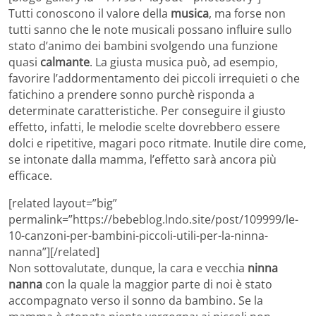
Tutti conoscono il valore della
musica
, ma forse non
tutti sanno che le note musicali possano influire sullo
stato d’animo dei bambini svolgendo una funzione
quasi
calmante
. La giusta musica può, ad esempio,
favorire l’addormentamento dei piccoli irrequieti o che
fatichino a prendere sonno purchè risponda a
determinate caratteristiche. Per conseguire il giusto
effetto, infatti, le melodie scelte dovrebbero essere
dolci e ripetitive, magari poco ritmate. Inutile dire come,
se intonate dalla mamma, l’effetto sarà ancora più
efficace.
[related layout=”big”
permalink=”https://bebeblog.lndo.site/post/109999/le-
10-canzoni-per-bambini-piccoli-utili-per-la-ninna-
nanna”][/related]
Non sottovalutate, dunque, la cara e vecchia
ninna
nanna
con la quale la maggior parte di noi è stato
accompagnato verso il sonno da bambino. Se la