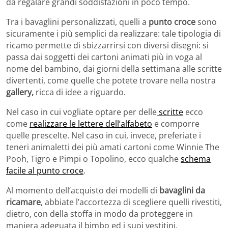
da regalare grandi soddisfazioni in poco tempo.
Tra i bavaglini personalizzati, quelli a
punto croce
sono
sicuramente i più semplici da realizzare: tale tipologia di
ricamo permette di sbizzarrirsi con diversi disegni: si
passa dai soggetti dei cartoni animati più in voga al
nome del bambino, dai giorni della settimana alle scritte
divertenti, come quelle che potete trovare nella nostra
gallery,
ricca di idee a riguardo.
Nel caso in cui vogliate optare per delle
scritte
ecco
come
realizzare le lettere dell’alfabeto
e comporre
quelle prescelte. Nel caso in cui, invece, preferiate i
teneri animaletti dei più amati cartoni come Winnie The
Pooh, Tigro e Pimpi o Topolino, ecco qualche
schema
facile al punto croce
.
Al momento dell’acquisto dei modelli di
bavaglini da
ricamare
, abbiate l’accortezza di scegliere quelli rivestiti,
dietro, con della stoffa in modo da proteggere in
maniera adeguata il bimbo ed i suoi vestitini.