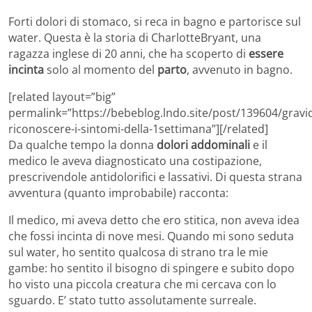
Forti dolori di stomaco, si reca in bagno e partorisce sul
water. Questa è la storia di CharlotteBryant, una
ragazza inglese di 20 anni, che ha scoperto di
essere
incinta
solo al momento del
parto
, avvenuto in bagno.
[related layout=”big”
permalink=”https://bebeblog.lndo.site/post/139604/gravi
riconoscere-i-sintomi-della-1settimana”][/related]
Da qualche tempo la donna
dolori addominali
e il
medico le aveva diagnosticato una costipazione,
prescrivendole antidolorifici e lassativi. Di questa strana
avventura (quanto improbabile) racconta:
Il medico, mi aveva detto che ero stitica, non aveva idea
che fossi incinta di nove mesi. Quando mi sono seduta
sul water, ho sentito qualcosa di strano tra le mie
gambe: ho sentito il bisogno di spingere e subito dopo
ho visto una piccola creatura che mi cercava con lo
sguardo. E’ stato tutto assolutamente surreale.