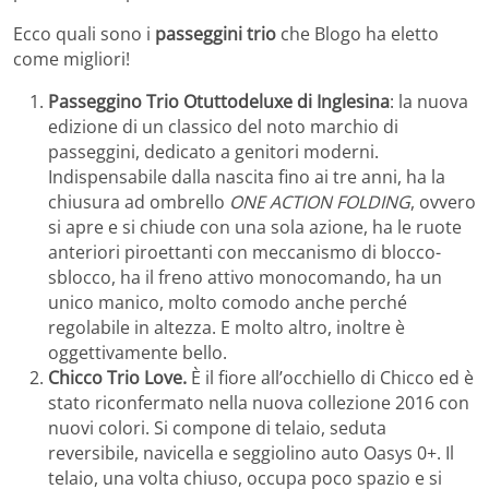
Ecco quali sono i
passeggini trio
che Blogo ha eletto
come migliori!
Passeggino Trio Otuttodeluxe di Inglesina
: la nuova
edizione di un classico del noto marchio di
passeggini, dedicato a genitori moderni.
Indispensabile dalla nascita fino ai tre anni, ha la
chiusura ad ombrello
ONE ACTION FOLDING
, ovvero
si apre e si chiude con una sola azione, ha le ruote
anteriori piroettanti con meccanismo di blocco-
sblocco, ha il freno attivo monocomando, ha un
unico manico, molto comodo anche perché
regolabile in altezza. E molto altro, inoltre è
oggettivamente bello.
Chicco Trio Love.
È il fiore all’occhiello di Chicco ed è
stato riconfermato nella nuova collezione 2016 con
nuovi colori. Si compone di telaio, seduta
reversibile, navicella e seggiolino auto Oasys 0+. Il
telaio, una volta chiuso, occupa poco spazio e si