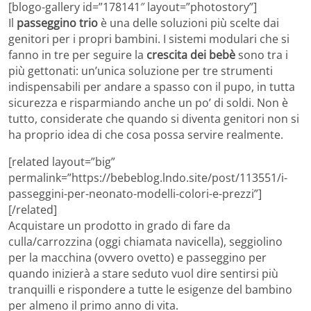
[blogo-gallery id=”178141″ layout=”photostory”]
Il
passeggino trio
è una delle soluzioni più scelte dai
genitori per i propri bambini. I sistemi modulari che si
fanno in tre per seguire la
crescita dei bebè
sono tra i
più gettonati: un’unica soluzione per tre strumenti
indispensabili per andare a spasso con il pupo, in tutta
sicurezza e risparmiando anche un po’ di soldi. Non è
tutto, considerate che quando si diventa genitori non si
ha proprio idea di che cosa possa servire realmente.
[related layout=”big”
permalink=”https://bebeblog.lndo.site/post/113551/i-
passeggini-per-neonato-modelli-colori-e-prezzi”]
[/related]
Acquistare un prodotto in grado di fare da
culla/carrozzina (oggi chiamata navicella), seggiolino
per la macchina (ovvero ovetto) e passeggino per
quando inizierà a stare seduto vuol dire sentirsi più
tranquilli e rispondere a tutte le esigenze del bambino
per almeno il primo anno di vita.