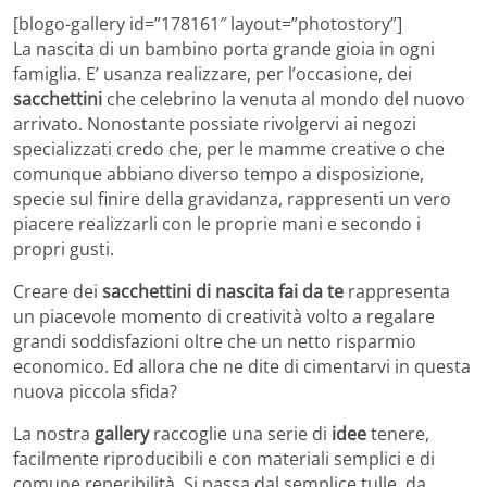
[blogo-gallery id=”178161″ layout=”photostory”]
La nascita di un bambino porta grande gioia in ogni
famiglia. E’ usanza realizzare, per l’occasione, dei
sacchettini
che celebrino la venuta al mondo del nuovo
arrivato. Nonostante possiate rivolgervi ai negozi
specializzati credo che, per le mamme creative o che
comunque abbiano diverso tempo a disposizione,
specie sul finire della gravidanza, rappresenti un vero
piacere realizzarli con le proprie mani e secondo i
propri gusti.
Creare dei
sacchettini di nascita fai da te
rappresenta
un piacevole momento di creatività volto a regalare
grandi soddisfazioni oltre che un netto risparmio
economico. Ed allora che ne dite di cimentarvi in questa
nuova piccola sfida?
La nostra
gallery
raccoglie una serie di
idee
tenere,
facilmente riproducibili e con materiali semplici e di
comune reperibilità. Si passa dal semplice tulle, da