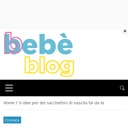
×
/
Home
6 idee per dei sacchettini di nascita fai da te
Cronaca