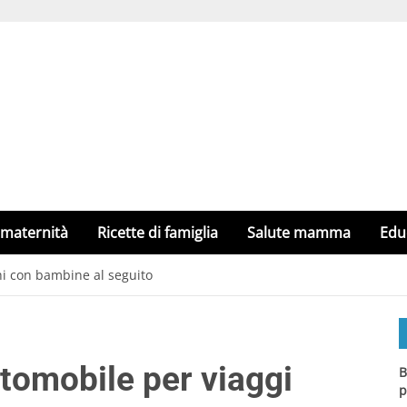
 maternità
Ricette di famiglia
Salute mamma
Edu
hi con bambine al seguito
tomobile per viaggi
B
p