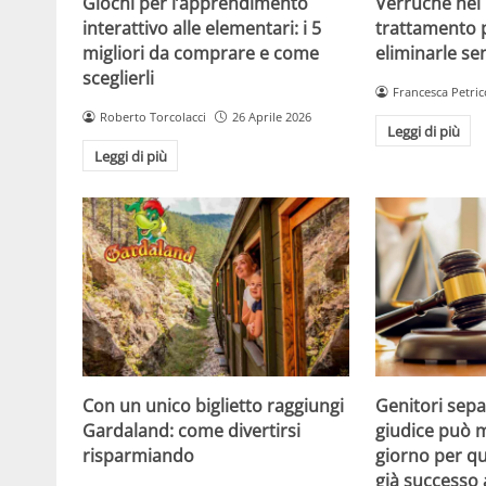
Giochi per l’apprendimento
Verruche nei 
interattivo alle elementari: i 5
trattamento 
migliori da comprare e come
eliminarle se
sceglierli
Francesca Petric
Roberto Torcolacci
26 Aprile 2026
Leggi di più
Leggi di più
Con un unico biglietto raggiungi
Genitori separ
Gardaland: come divertirsi
giudice può m
risparmiando
giorno per qu
già successo