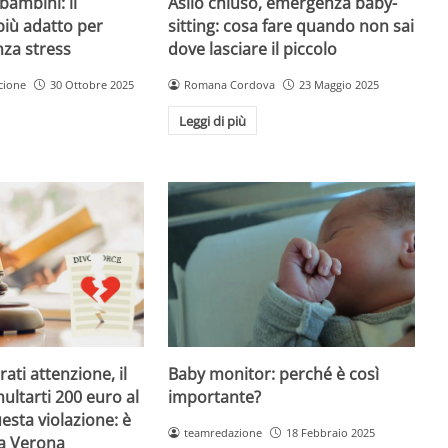
Asilo chiuso, emergenza baby-
bambini: il
sitting: cosa fare quando non sai
più adatto per
dove lasciare il piccolo
nza stress
Romana Cordova
23 Maggio 2025
cione
30 Ottobre 2025
Leggi di più
Baby monitor: perché è così
ati attenzione, il
importante?
ultarti 200 euro al
esta violazione: è
teamredazione
18 Febbraio 2025
 a Verona