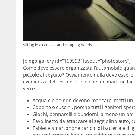
sitting in a car seat and clapping hands
[blogo-gallery id=”169593″ layout=”photostory”]
Come deve essere organizzata l’automobile quan
piccole
al seguito? Ovviamente nulla deve essere 
evenienza: del resto è quello che noi mamme facci
vero?
Acqua e cibo non devono mancare: metti un i
Coperte e cuscini, perché tutti i genitori spe
Giochi, pennarelli e quaderni, almeno un po’
Tavolinetto da attaccare al seggiolino auto, 
Tablet e smartphone carichi di batteria e di gi
particolarmente lungo, potrebbero essere un