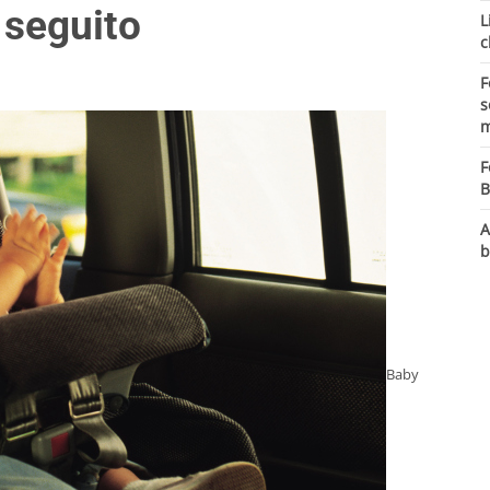
 seguito
L
c
F
s
m
F
B
A
b
Baby