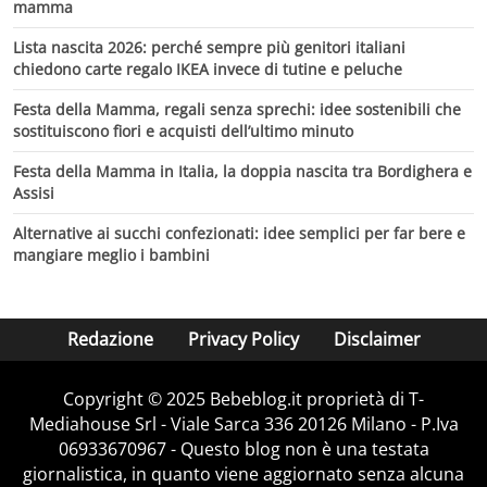
mamma
Lista nascita 2026: perché sempre più genitori italiani
chiedono carte regalo IKEA invece di tutine e peluche
Festa della Mamma, regali senza sprechi: idee sostenibili che
sostituiscono fiori e acquisti dell’ultimo minuto
Festa della Mamma in Italia, la doppia nascita tra Bordighera e
Assisi
Alternative ai succhi confezionati: idee semplici per far bere e
mangiare meglio i bambini
Redazione
Privacy Policy
Disclaimer
Copyright © 2025 Bebeblog.it proprietà di T-
Mediahouse Srl - Viale Sarca 336 20126 Milano - P.Iva
06933670967 - Questo blog non è una testata
giornalistica, in quanto viene aggiornato senza alcuna