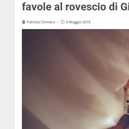
favole al rovescio di 
Patrizia Chimera
-
9 Maggio 2016