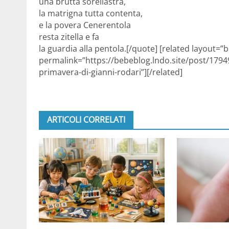
una brutta sorellastra,
la matrigna tutta contenta,
e la povera Cenerentola
resta zitella e fa
la guardia alla pentola.[/quote] [related layout=”b
permalink=”https://bebeblog.lndo.site/post/17949
primavera-di-gianni-rodari”][/related]
ARTICOLI CORRELATI