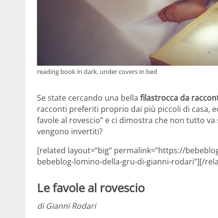
reading book in dark, under covers in bed
Se state cercando una bella
filastrocca da raccon
racconti preferiti proprio dai più piccoli di casa, e
favole al rovescio” e ci dimostra che non tutto v
vengono invertiti?
[related layout=”big” permalink=”https://bebeblog
bebeblog-lomino-della-gru-di-gianni-rodari”][/rel
Le favole al rovescio
di Gianni Rodari