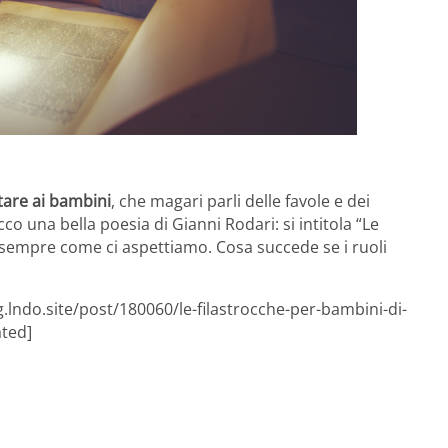
tare ai bambini
, che magari parli delle favole e dei
cco una bella poesia di Gianni Rodari: si intitola “Le
a sempre come ci aspettiamo. Cosa succede se i ruoli
.lndo.site/post/180060/le-filastrocche-per-bambini-di-
ated]