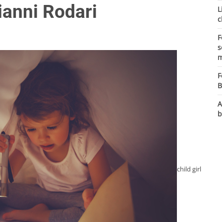
Gianni Rodari
L
c
F
s
m
F
B
A
b
child girl