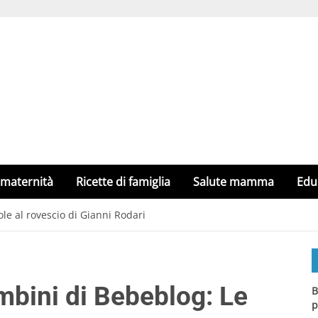
 maternità
Ricette di famiglia
Salute mamma
Edu
le al rovescio di Gianni Rodari
mbini di Bebeblog: Le
B
p