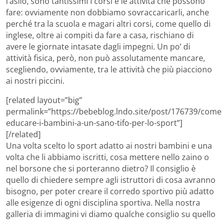
l’asilo, sono tantissimi i corsi e le attività che possono
fare: ovviamente non dobbiamo sovraccaricarli, anche
perché tra la scuola e magari altri corsi, come quello di
inglese, oltre ai compiti da fare a casa, rischiano di
avere le giornate intasate dagli impegni. Un po’ di
attività fisica, però, non può assolutamente mancare,
scegliendo, ovviamente, tra le attività che più piacciono
ai nostri piccini.
[related layout=”big”
permalink=”https://bebeblog.lndo.site/post/176739/come
educare-i-bambini-a-un-sano-tifo-per-lo-sport”]
[/related]
Una volta scelto lo sport adatto ai nostri bambini e una
volta che li abbiamo iscritti, cosa mettere nello zaino o
nel borsone che si porteranno dietro? Il consiglio è
quello di chiedere sempre agli istruttori di cosa avranno
bisogno, per poter creare il corredo sportivo più adatto
alle esigenze di ogni disciplina sportiva. Nella nostra
galleria di immagini vi diamo qualche consiglio su quello