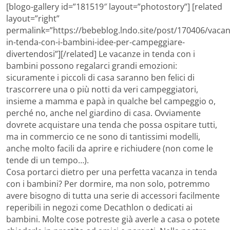
[blogo-gallery id=”181519″ layout=”photostory”] [related
layout=”right”
permalink=”https://bebeblog.lndo.site/post/170406/vacan
in-tenda-con-i-bambini-idee-per-campeggiare-
divertendosi”][/related] Le vacanze in tenda con i
bambini possono regalarci grandi emozioni:
sicuramente i piccoli di casa saranno ben felici di
trascorrere una o più notti da veri campeggiatori,
insieme a mamma e papà in qualche bel campeggio o,
perché no, anche nel giardino di casa. Ovviamente
dovrete acquistare una tenda che possa ospitare tutti,
ma in commercio ce ne sono di tantissimi modelli,
anche molto facili da aprire e richiudere (non come le
tende di un tempo…).
Cosa portarci dietro per una perfetta vacanza in tenda
con i bambini? Per dormire, ma non solo, potremmo
avere bisogno di tutta una serie di accessori facilmente
reperibili in negozi come Decathlon o dedicati ai
bambini. Molte cose potreste già averle a casa o potete