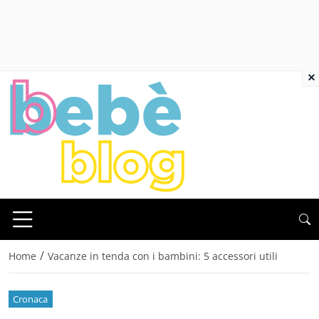
×
/
Home
Vacanze in tenda con i bambini: 5 accessori utili
Cronaca