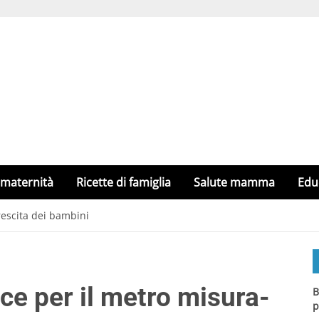
 maternità
Ricette di famiglia
Salute mamma
Edu
rescita dei bambini
ce per il metro misura-
B
p