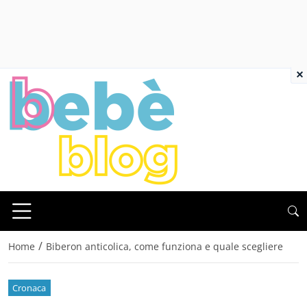
×
/
Home
Biberon anticolica, come funziona e quale scegliere
Cronaca