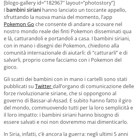
[blogo-gallery id=”182967″ layout=”photostory”]
I
bambini siriani
hanno lanciato un toccante appello,
sfruttando la nuova mania del momento, l’app
Pokemon Go
che consente di andare a scovare nel
nostro mondo reale dei finti Pokemon disseminati qua
e là, catturandoli e portandoli a casa. I bambini siriani,
con in mano i disegni dei Pokemon, chiedono alla
comunità internazionale di aiutarli: di “catturarli” e di
salvarli, proprio come facciamo con i Pokemon del
gioco.
Gli scatti dei bambini con in mano i cartelli sono stati
pubblicati su
Twitter
dall’organo di comunicazione delle
forze rivoluzionarie siriane, che si oppongono al
governo di Bassar-al-Assad. E subito hanno fatto il giro
del mondo, commuovendo tutti per la loro semplicità e
il loro impatto: i bambini siriani hanno bisogno di
essere salvati e noi non dovremmo mai dimenticarlo.
In Siria, infatti, c’è ancora la guerra: negli ultimi 5 anni