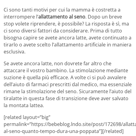
Ci sono tanti motivi per cui la mamma è costretta a
interrompere l’
allattamento al seno
. Dopo un breve
stop volete riprendere, è possibile? La risposta è sì, ma
ci sono diversi fattori da considerare. Prima di tutto
bisogna capire se avete ancora latte, avete continuato a
tirarlo o avete scelto l’allattamento artificiale in maniera
esclusiva.
Se avete ancora latte, non dovrete far altro che
attaccare il vostro bambino. La stimolazione mediante
suzione è quella più efficace. A volte ci si può avvalere
dell’aiuto di farmaci prescritti dal medico, ma essenziale
rimane la stimolazione del seno. Sicuramente l’aiuto del
tiralatte in questa fase di transizione deve aver salvato
la montata lattea.
[related layout=”big”
permalink=”https://bebeblog.lndo.site/post/172698/allat
al-seno-quanto-tempo-dura-una-poppata”][/related]