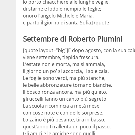
Io porto chiacchiere alle lunghe veglie,
di starne e lodole riempio le teglie;
onoro l’angelo Michele e Maria,
e parto il giorno di santa Sofia.[/quote]
Settembre di Roberto Piumini
[quote layout=”big”]E dopo agosto, con la sua cal
viene settembre, tiepida frescura.
L’estate non è morta, ma si ammala,
il giorno un po’ si accorcia, il sole cala.
Le foglie sono verdi, ma più stanche,
le belle abbronzature tornano bianche.
Il bosco ronza ancora, ma più quieto,
gli uccelli fanno un canto più segreto.
La scuola ricomincia a metà mese,
con cose note e con delle sorprese.
Lo zaino è più pesante, tira in basso,
quest’anno ti rallenta un poco il passo.
Gli amici e le amiche sono quelli,