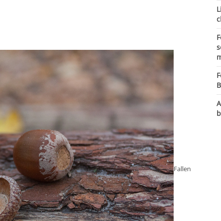
L
c
F
s
m
F
B
A
b
Fallen