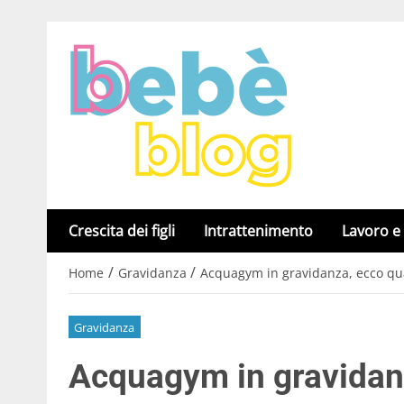
Crescita dei figli
Intrattenimento
Lavoro e
/
/
Home
Gravidanza
Acquagym in gravidanza, ecco qua
Gravidanza
Acquagym in gravidanz