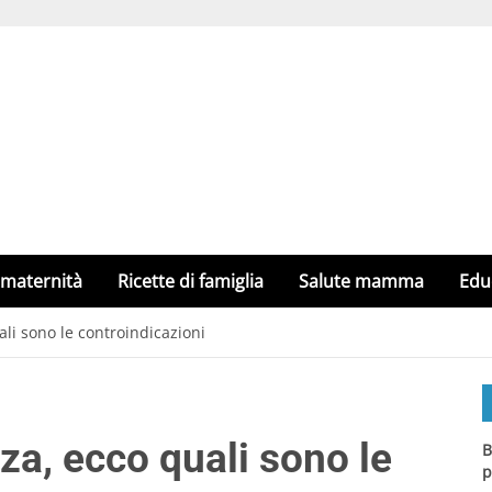
 maternità
Ricette di famiglia
Salute mamma
Edu
li sono le controindicazioni
a, ecco quali sono le
B
p