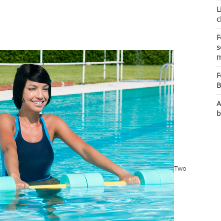
L
c
F
s
m
F
B
A
b
Two