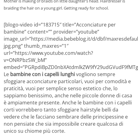
Mother is making of braids on little daughter's head. Hairdresser is
braiding the hair on a young girl. Getting ready for school.
[blogo-video id=”183715″ title=”Acconciature per
bambine” content=”” provider=”youtube”
image_url=”https://media.bebeblog.it/d/dbf/maxresdefaul
jpg.png” thumb_maxres=”1″
url=”https://www.youtube.com/watch?
v=ONRPbzSW_bM”
embed=”PGRpdiBpZD0nbXAtdmlkZW9fY29udGVudF9fMTgz
Le
bambine con i capelli lunghi
vogliono sempre
sfoggiare acconciature particolari, vuoi per comodità e
praticità, vuoi per semplice senso estetico che, lo
sappiamo benissimo, anche nelle piccole donne di casa
è ampiamente presente. Anche le bambine con i capelli
corti vorrebbero tanto sfoggiare hairstyle belli da
vedere che le facciano sembrare delle principessine e
non pensiate che sia impossibile creare qualcosa di
unico su chiome più corte.