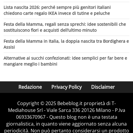
Lista nascita 2026: perché sempre più genitori italiani
chiedono carte regalo IKEA invece di tutine e peluche
Festa della Mamma, regali senza sprechi: idee sostenibili che
sostituiscono fiori e acquisti dell’ultimo minuto
Festa della Mamma in Italia, la doppia nascita tra Bordighera e
Assisi
Alternative ai succhi confezionati: idee semplici per far bere e
mangiare meglio i bambini
Redazione
Privacy Policy
Disclaimer
Copyright © 2025 Bebeblog.it proprietà di T-
Mediahouse Srl - Viale Sarca 336 20126 Milano - P.Iva
06933670967 - Questo blog non è una testata
giornalistica, in quanto viene aggiornato senza alcuna
periodicità. Non può pertanto considerarsi un prodotto