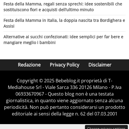
Festa della Mamma, regali senza sprechi: idee sostenibili che
sostituiscono fiori e acquisti dell’ultimo minuto
Festa della Mamma in Italia, la doppia nascita tra Bordighera e
Assisi
Alternative ai succhi confezionati: idee semplici per far bere e
mangiare meglio i bambini
Redazione
Privacy Policy
Disclaimer
Copyright © 2025 Bebeblog.it proprietà di T-
Mediahouse Srl - Viale Sarca 336 20126 Milano - P.Iva
06933670967 - Questo blog non è una testata
giornalistica, in quanto viene aggiornato senza alcuna
periodicità. Non può pertanto considerarsi un prodotto
editoriale ai sensi della legge n. 62 del 07.03.2001
Change privacy settings