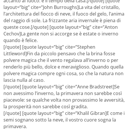
accanto al fuoco: è il tempo della casa.[/quote] [quote
layout=”big” cite=”John Burroughs]La vita del cristallo,
l’architettura del fiocco di neve, il fuoco del gelo, l’anima
del raggio di sole. La frizzante aria invernale è piena di
queste cose.[/quote] [quote layout=”big” cite=”Anton
Cechov]La gente non si accorge se è estate o inverno
quando è felice.
[/quote] [quote layout=”big” cite=”Stephen
Littleword]Fin da piccolo pensavo che la brina fosse
polvere magica che il vento regalava all’inverno o per
renderlo più bello, dolce e meraviglioso. Quando quella
polvere magica compre ogni cosa, so che la natura non
lascia nulla al caso.
[/quote] [quote layout=”big” cite=”Anne Bradstreet]Se
non avessimo l’inverno, la primavera non sarebbe così
piacevole: se qualche volta non provassimo le avversità,
la prosperità non sarebbe così gradita.
[/quote] [quote layout=”big” cite=”Khalil Gibran]E come i
semi sognano sotto la neve, il vostro cuore sogna la
primavera.