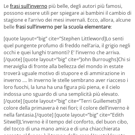
Le
frasi sull’inverno
più belle, degli autori più famosi,
possono essere utili per spiegare ai bambini il cambio di
stagione e l’arrivo dei mesi invernali. Ecco, allora, alcune
belle
frasi sull’inverno per la scuola elementare
:
[quote layout=”big” cite=”Stephen Littleword]Lo senti
quel pungente profumo di freddo nell’aria, il grigio negli
occhi e quei lunghi tramonti? E’ l’inverno che arriva.
[/quote] [quote layout=”big” cite=”John Burroughs]Chi si
meraviglia di fronte alla bellezza del mondo in estate
troverà uguale motivo di stupore e di ammirazione in
inverno …. In inverno le stelle sembrano aver riacceso i
loro fuochi, la luna ha una figura più piena, e il cielo
indossa uno sguardo di una semplicità più elevato.
[/quote] [quote layout=”big” cite=”Terri Guillemets]Il
colore della primavera è nei fiori; il colore dell’inverno è
nella fantasia.[/quote] [quote layout=”big” cite=”Edith
Sitwell]L’inverno è il tempo del conforto, del buon cibo,
del tocco di una mano amica e di una chiacchierata