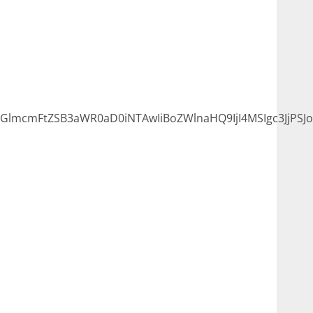
lmcmFtZSB3aWR0aD0iNTAwIiBoZWlnaHQ9IjI4MSIgc3JjPSJ