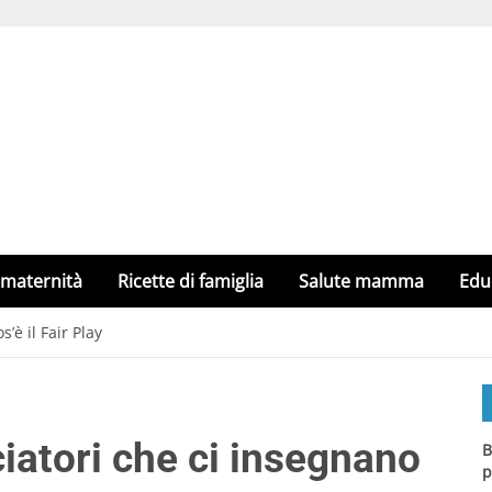
 maternità
Ricette di famiglia
Salute mamma
Edu
s’è il Fair Play
lciatori che ci insegnano
B
p