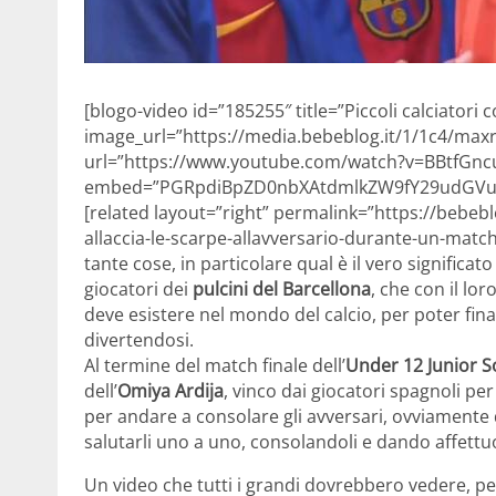
[blogo-video id=”185255″ title=”Piccoli calciatori
image_url=”https://media.bebeblog.it/1/1c4/max
url=”https://www.youtube.com/watch?v=BBtfGnc
embed=”PGRpdiBpZD0nbXAtdmlkZW9fY29udGVud
[related layout=”right” permalink=”https://bebeb
allaccia-le-scarpe-allavversario-durante-un-match-
tante cose, in particolare qual è il vero significa
giocatori dei
pulcini del Barcellona
, che con il lo
deve esistere nel mondo del calcio, per poter fin
divertendosi.
Al termine del match finale dell’
Under 12 Junior S
dell’
Omiya Ardija
, vinco dai giocatori spagnoli per
per andare a consolare gli avversari, ovviamente d
salutarli uno a uno, consolandoli e dando affettu
Un video che tutti i grandi dovrebbero vedere, per