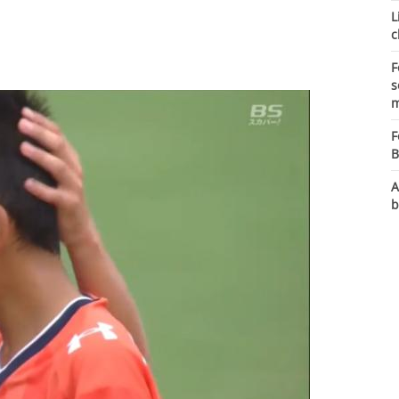
L
c
F
s
m
F
B
A
b