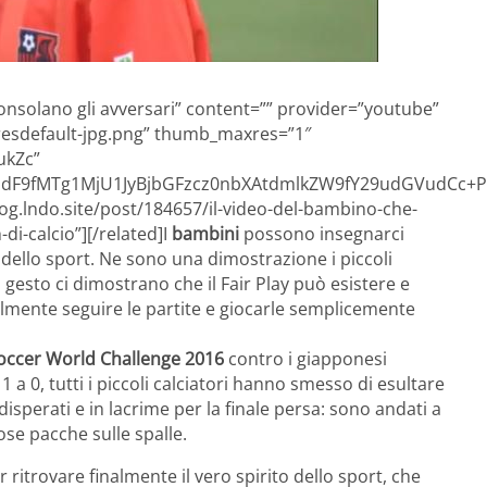
 consolano gli avversari” content=”” provider=”youtube”
resdefault-jpg.png” thumb_maxres=”1″
ukZc”
F9fMTg1MjU1JyBjbGFzcz0nbXAtdmlkZW9fY29udGVudCc+PG
log.lndo.site/post/184657/il-video-del-bambino-che-
di-calcio”][/related]I
bambini
possono insegnarci
to dello sport. Ne sono una dimostrazione i piccoli
ro gesto ci dimostrano che il Fair Play può esistere e
almente seguire le partite e giocarle semplicemente
occer World Challenge 2016
contro i giapponesi
 1 a 0, tutti i piccoli calciatori hanno smesso di esultare
isperati e in lacrime per la finale persa: sono andati a
ose pacche sulle spalle.
 ritrovare finalmente il vero spirito dello sport, che