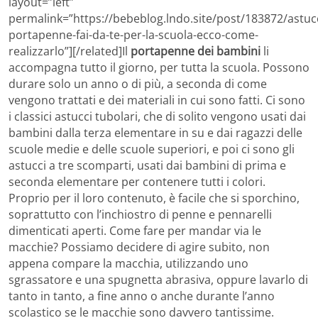
layout=”left”
permalink=”https://bebeblog.lndo.site/post/183872/astuc
portapenne-fai-da-te-per-la-scuola-ecco-come-
realizzarlo”][/related]Il
portapenne dei bambini
li
accompagna tutto il giorno, per tutta la scuola. Possono
durare solo un anno o di più, a seconda di come
vengono trattati e dei materiali in cui sono fatti. Ci sono
i classici astucci tubolari, che di solito vengono usati dai
bambini dalla terza elementare in su e dai ragazzi delle
scuole medie e delle scuole superiori, e poi ci sono gli
astucci a tre scomparti, usati dai bambini di prima e
seconda elementare per contenere tutti i colori.
Proprio per il loro contenuto, è facile che si sporchino,
soprattutto con l’inchiostro di penne e pennarelli
dimenticati aperti. Come fare per mandar via le
macchie? Possiamo decidere di agire subito, non
appena compare la macchia, utilizzando uno
sgrassatore e una spugnetta abrasiva, oppure lavarlo di
tanto in tanto, a fine anno o anche durante l’anno
scolastico se le macchie sono davvero tantissime.