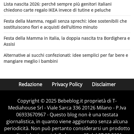
Lista nascita 2026: perché sempre più genitori italiani
chiedono carte regalo IKEA invece di tutine e peluche
Festa della Mamma, regali senza sprechi: idee sostenibili che
sostituiscono fiori e acquisti dell’ultimo minuto
Festa della Mamma in Italia, la doppia nascita tra Bordighera e
Assisi
Alternative ai succhi confezionati: idee semplici per far bere e
mangiare meglio i bambini
Redazione
Privacy Policy
Disclaimer
Copyright © 2025 Bebeblog.it proprietà di T-
Mediahouse Srl - Viale Sarca 336 20126 Milano - P.Iva
06933670967 - Questo blog non è una testata
giornalistica, in quanto viene aggiornato senza alcuna
periodicità. Non può pertanto considerarsi un prodotto