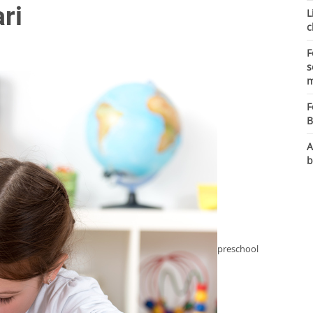
ri
L
c
F
s
m
F
B
A
b
preschool