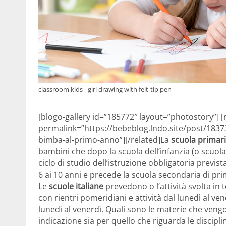
classroom kids - girl drawing with felt-tip pen
[blogo-gallery id=”185772″ layout=”photostory”] [
permalink=”https://bebeblog.lndo.site/post/1837
bimba-al-primo-anno”][/related]La
scuola primar
bambini che dopo la scuola dell’infanzia (o scuol
ciclo di studio dell’istruzione obbligatoria previs
6 ai 10 anni e precede la scuola secondaria di pr
Le
scuole italiane
prevedono o l’attività svolta i
con rientri pomeridiani e attività dal lunedì al v
lunedì al venerdì. Quali sono le materie che vengo
indicazione sia per quello che riguarda le disciplin