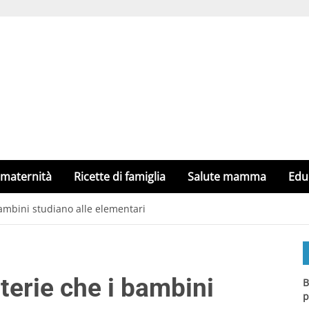
 maternità
Ricette di famiglia
Salute mamma
Edu
bambini studiano alle elementari
terie che i bambini
B
p