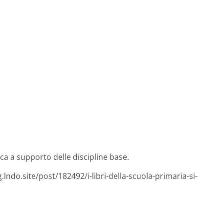
ica a supporto delle discipline base.
lndo.site/post/182492/i-libri-della-scuola-primaria-si-