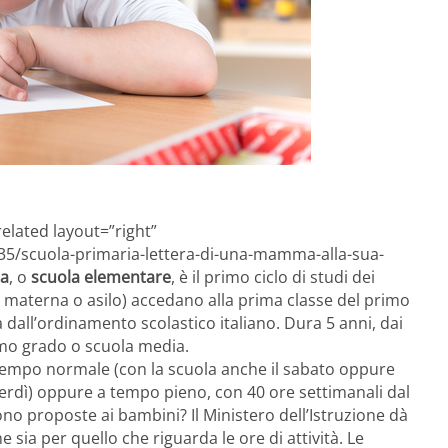
related layout=”right”
35/scuola-primaria-lettera-di-una-mamma-alla-sua-
ia
, o
scuola elementare
, è il primo ciclo di studi dei
a materna o asilo) accedano alla prima classe del primo
ta dall’ordinamento scolastico italiano. Dura 5 anni, dai
imo grado o scuola media.
n tempo normale (con la scuola anche il sabato oppure
enerdì) oppure a tempo pieno, con 40 ore settimanali dal
no proposte ai bambini? Il Ministero dell’Istruzione dà
e sia per quello che riguarda le ore di attività. Le