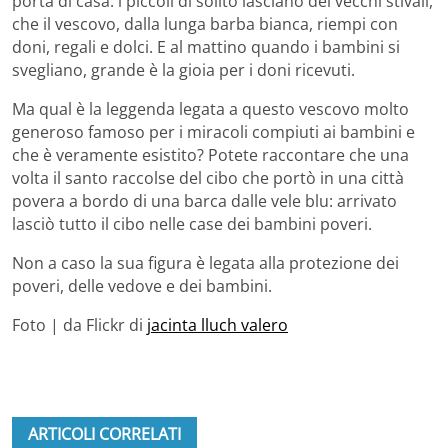
porta di casa: i piccoli di solito lasciano dei vecchi stivali,
che il vescovo, dalla lunga barba bianca, riempi con
doni, regali e dolci. E al mattino quando i bambini si
svegliano, grande è la gioia per i doni ricevuti.
Ma qual è la leggenda legata a questo vescovo molto
generoso famoso per i miracoli compiuti ai bambini e
che è veramente esistito? Potete raccontare che una
volta il santo raccolse del cibo che portò in una città
povera a bordo di una barca dalle vele blu: arrivato
lasciò tutto il cibo nelle case dei bambini poveri.
Non a caso la sua figura è legata alla protezione dei
poveri, delle vedove e dei bambini.
Foto | da Flickr di
jacinta lluch valero
ARTICOLI CORRELATI