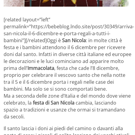
[related layout=”left”
permalink=”https://bebeblog.lndo.site/post/30349/arriva-
san-nicola-il-6-dicembre-e-porta-regali-a-tutti-i-
bambini”][/related]Oggi è
San Nicola
: in molte città è
festa e i bambini attendono il 6 dicembre per ricevere
doni dal santo. Infatti in diverse città italiane ed europee
le decorazioni e le luci cominciano ad apparire molto
prima dell’
Immacolata
, festa che cade l’8 dicembre,
proprio per celebrare il vescovo santo che nella notte
tra il 5 e il 6 dicembre porta i regali nelle case dei
bambini. Ma solo se si sono comportati bene.
Ma a seconda delle zone d’Italia e del mondo dove viene
celebrato, la
festa di San Nicola
cambia, lasciando
spazio a tradizioni e usanze che ormai si tramandano
da secoli.
Il santo lascia i doni ai piedi del camino o davanti alla