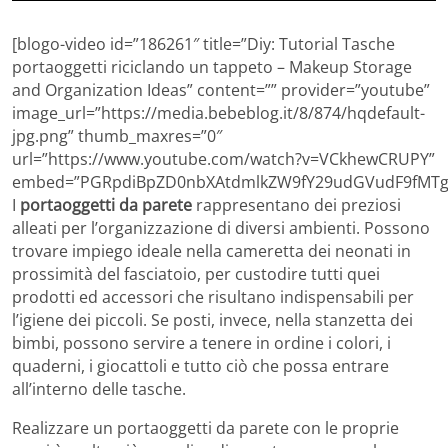
[blogo-video id=”186261″ title=”Diy: Tutorial Tasche
portaoggetti riciclando un tappeto – Makeup Storage
and Organization Ideas” content=”” provider=”youtube”
image_url=”https://media.bebeblog.it/8/874/hqdefault-
jpg.png” thumb_maxres=”0″
url=”https://www.youtube.com/watch?v=VCkhewCRUPY”
embed=”PGRpdiBpZD0nbXAtdmlkZW9fY29udGVudF9fMTg2
I
portaoggetti da parete
rappresentano dei preziosi
alleati per l’organizzazione di diversi ambienti. Possono
trovare impiego ideale nella cameretta dei neonati in
prossimità del fasciatoio, per custodire tutti quei
prodotti ed accessori che risultano indispensabili per
l’igiene dei piccoli. Se posti, invece, nella stanzetta dei
bimbi, possono servire a tenere in ordine i colori, i
quaderni, i giocattoli e tutto ciò che possa entrare
all’interno delle tasche.
Realizzare un portaoggetti da parete con le proprie