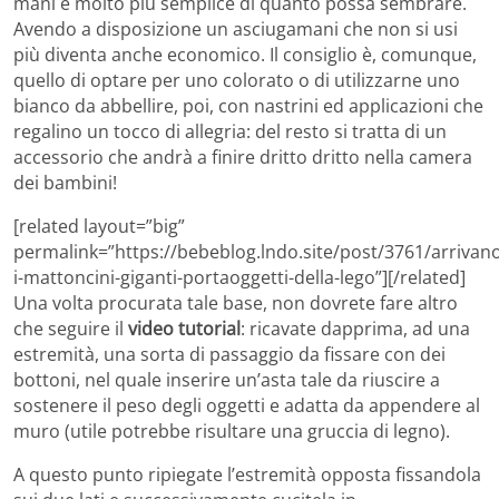
mani è molto più semplice di quanto possa sembrare.
Avendo a disposizione un asciugamani che non si usi
più diventa anche economico. Il consiglio è, comunque,
quello di optare per uno colorato o di utilizzarne uno
bianco da abbellire, poi, con nastrini ed applicazioni che
regalino un tocco di allegria: del resto si tratta di un
accessorio che andrà a finire dritto dritto nella camera
dei bambini!
[related layout=”big”
permalink=”https://bebeblog.lndo.site/post/3761/arrivan
i-mattoncini-giganti-portaoggetti-della-lego”][/related]
Una volta procurata tale base, non dovrete fare altro
che seguire il
video tutorial
: ricavate dapprima, ad una
estremità, una sorta di passaggio da fissare con dei
bottoni, nel quale inserire un’asta tale da riuscire a
sostenere il peso degli oggetti e adatta da appendere al
muro (utile potrebbe risultare una gruccia di legno).
A questo punto ripiegate l’estremità opposta fissandola