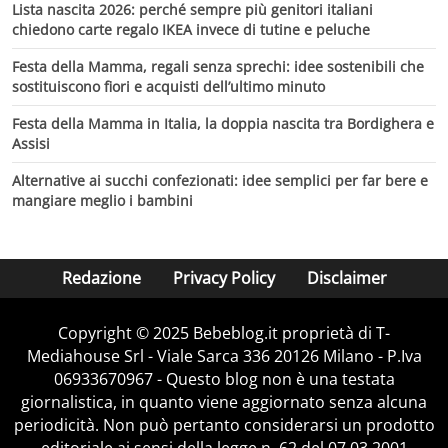
Lista nascita 2026: perché sempre più genitori italiani
chiedono carte regalo IKEA invece di tutine e peluche
Festa della Mamma, regali senza sprechi: idee sostenibili che
sostituiscono fiori e acquisti dell’ultimo minuto
Festa della Mamma in Italia, la doppia nascita tra Bordighera e
Assisi
Alternative ai succhi confezionati: idee semplici per far bere e
mangiare meglio i bambini
Redazione
Privacy Policy
Disclaimer
Copyright © 2025 Bebeblog.it proprietà di T-
Mediahouse Srl - Viale Sarca 336 20126 Milano - P.Iva
06933670967 - Questo blog non è una testata
giornalistica, in quanto viene aggiornato senza alcuna
periodicità. Non può pertanto considerarsi un prodotto