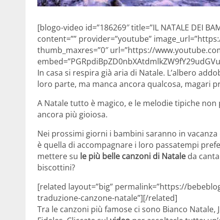
[blogo-video id=”186269″ title=”IL NATALE DEI 
content=”” provider=”youtube” image_url=”https:
thumb_maxres=”0″ url=”https://www.youtube.
embed=”PGRpdiBpZD0nbXAtdmlkZW9fY29udGVud
In casa si respira già aria di Natale. L’albero add
loro parte, ma manca ancora qualcosa, magari p
A Natale tutto è magico, e le melodie tipiche no
ancora più gioiosa.
Nei prossimi giorni i bambini saranno in vacanza
è quella di accompagnare i loro passatempi preferi
mettere su
le più belle canzoni di Natale
da cantar
biscottini?
[related layout=”big” permalink=”https://bebeblog
traduzione-canzone-natale”][/related]
Tra le canzoni più famose ci sono Bianco Natale, J