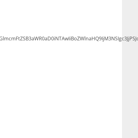
lmcmFtZSB3aWR0aD0iNTAwIiBoZWlnaHQ9IjM3NSIgc3JjPSJo