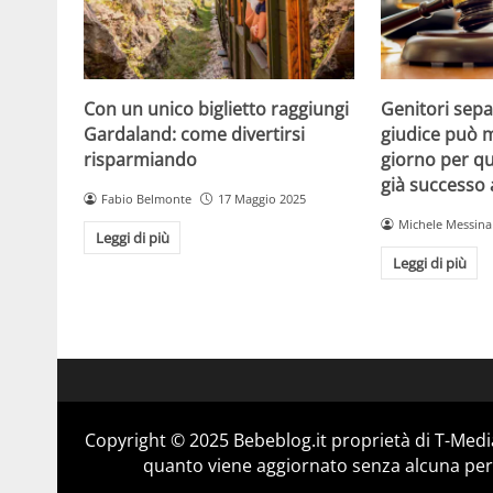
Con un unico biglietto raggiungi
Genitori separ
Gardaland: come divertirsi
giudice può m
risparmiando
giorno per qu
già successo
Fabio Belmonte
17 Maggio 2025
Michele Messina
Leggi di più
Leggi di più
Copyright © 2025 Bebeblog.it proprietà di T-Media
quanto viene aggiornato senza alcuna perio