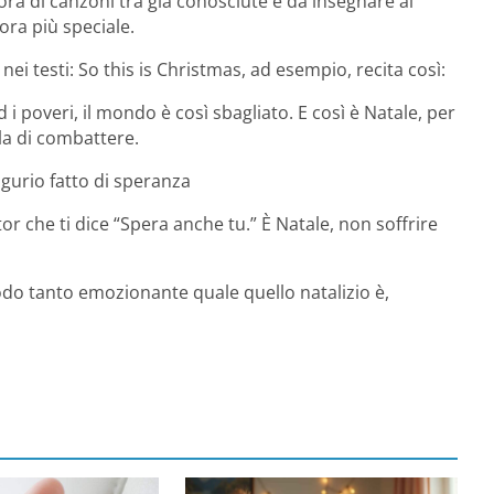
’ora di canzoni tra già conosciute e da insegnare ai
ora più speciale.
ei testi: So this is Christmas, ad esempio, recita così:
 ed i poveri, il mondo è così sbagliato. E così è Natale, per
mola di combattere.
urio fatto di speranza
or che ti dice “Spera anche tu.” È Natale, non soffrire
do tanto emozionante quale quello natalizio è,