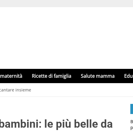
 maternità
Ricette di famiglia
Salute mamma
Edu
 cantare insieme
bambini: le più belle da
B
p