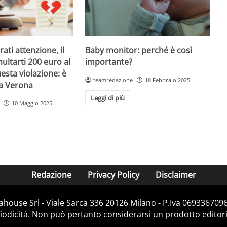
Baby monitor: perché è così
ati attenzione, il
importante?
ultarti 200 euro al
esta violazione: è
teamredazione
18 Febbraio 2025
 a Verona
Leggi di più
10 Maggio 2025
Redazione
Privacy Policy
Disclaimer
house Srl - Viale Sarca 336 20126 Milano - P.Iva 06933670967
dicità. Non può pertanto considerarsi un prodotto editorial