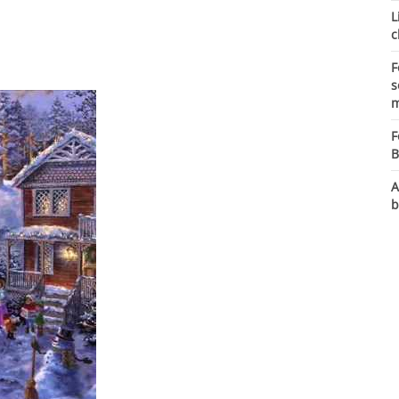
L
c
F
s
m
F
B
A
b