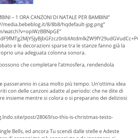
BAMBINI – 1 ORA CANZONI DI NATALE PER BAMBINI”
//media.bebeblog.it/8/8b8/hqdefault-jpg.png”
com/watch?v=opiWzBBNpGE”
F9fMTg2MjY5JyBjbGFzcz0nbXAtdmlkZW9fY29udGVudCc+PG
obbato e le decorazioni sparse tra le stanze fanno già la
roprio una adeguata colonna sonora.
n possono che completare l’atmosfera, rendendola
 e passeranno in casa molto più tempo. Un’ottima idea
ti con delle canzoni adatte al periodo: che ne dite di
e insieme mentre si colora o si preparano dei deliziosi
.lndo.site/post/28069/so-this-is-christmas-testo-
ingle Bells, ed ancora Tu scendi dalle stelle e Adeste