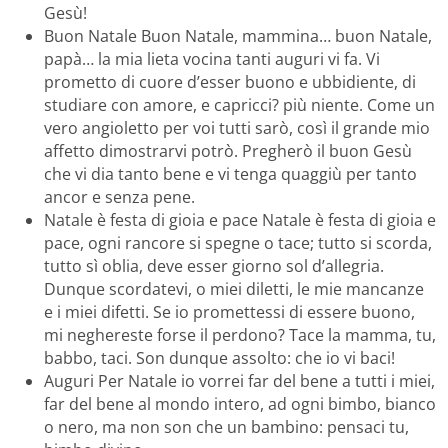
Gesù!
Buon Natale Buon Natale, mammina… buon Natale,
papà… la mia lieta vocina tanti auguri vi fa. Vi
prometto di cuore d’esser buono e ubbidiente, di
studiare con amore, e capricci? più niente. Come un
vero angioletto per voi tutti sarò, così il grande mio
affetto dimostrarvi potrò. Pregherò il buon Gesù
che vi dia tanto bene e vi tenga quaggiù per tanto
ancor e senza pene.
Natale è festa di gioia e pace Natale è festa di gioia e
pace, ogni rancore si spegne o tace; tutto si scorda,
tutto sì oblia, deve esser giorno sol d’allegria.
Dunque scordatevi, o miei diletti, le mie mancanze
e i miei difetti. Se io promettessi di essere buono,
mi neghereste forse il perdono? Tace la mamma, tu,
babbo, taci. Son dunque assolto: che io vi baci!
Auguri Per Natale io vorrei far del bene a tutti i miei,
far del bene al mondo intero, ad ogni bimbo, bianco
o nero, ma non son che un bambino: pensaci tu,