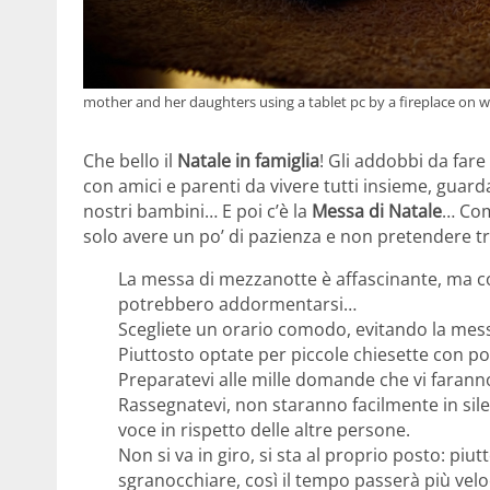
mother and her daughters using a tablet pc by a fireplace on
Che bello il
Natale in famiglia
! Gli addobbi da fare 
con amici e parenti da vivere tutti insieme, guard
nostri bambini… E poi c’è la
Messa di Natale
… Com
solo avere un po’ di pazienza e non pretendere t
La messa di mezzanotte è affascinante, ma c
potrebbero addormentarsi…
Scegliete un orario comodo, evitando la messa
Piuttosto optate per piccole chiesette con poch
Preparatevi alle mille domande che vi farann
Rassegnatevi, non staranno facilmente in sil
voce in rispetto delle altre persone.
Non si va in giro, si sta al proprio posto: piut
sgranocchiare, così il tempo passerà più vel