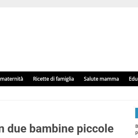
 maternità
Ricette di famiglia
Salute mamma
Edu
n due bambine piccole
B
p