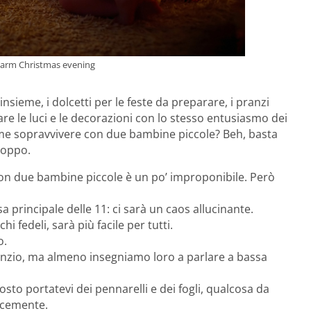
 warm Christmas evening
insieme, i dolcetti per le feste da preparare, i pranzi
are le luci e le decorazioni con lo stesso entusiasmo dei
e sopravvivere con due bambine piccole? Beh, basta
roppo.
on due bambine piccole è un po’ improponibile. Però
 principale delle 11: ci sarà un caos allucinante.
i fedeli, sarà più facile per tutti.
o.
enzio, ma almeno insegniamo loro a parlare a bassa
tosto portatevi dei pennarelli e dei fogli, qualcosa da
ocemente.