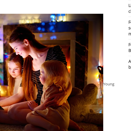
L
c
F
s
m
F
B
A
b
Young