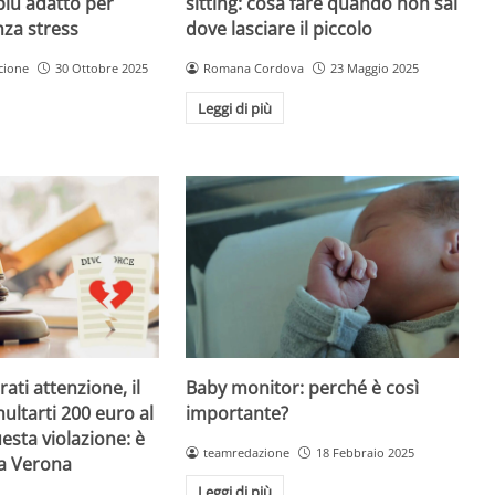
sitting: cosa fare quando non sai
più adatto per
dove lasciare il piccolo
nza stress
Romana Cordova
23 Maggio 2025
cione
30 Ottobre 2025
Leggi di più
Baby monitor: perché è così
ati attenzione, il
importante?
ultarti 200 euro al
esta violazione: è
teamredazione
18 Febbraio 2025
 a Verona
Leggi di più