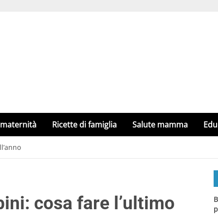
 maternità
Ricette di famiglia
Salute mamma
Edu
ll’anno
ni: cosa fare l’ultimo
B
p