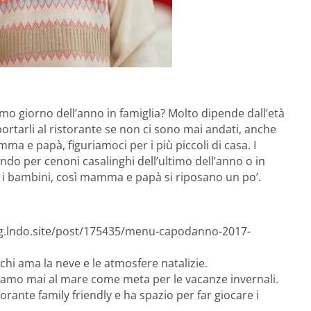
imo giorno dell’anno in famiglia? Molto dipende dall’età
ortarli al ristorante se non ci sono mai andati, anche
a e papà, figuriamoci per i più piccoli di casa. I
do per cenoni casalinghi dell’ultimo dell’anno o in
i bambini, così mamma e papà si riposano un po’.
log.lndo.site/post/175435/menu-capodanno-2017-
r chi ama la neve e le atmosfere natalizie.
iamo mai al mare come meta per le vacanze invernali.
torante family friendly e ha spazio per far giocare i