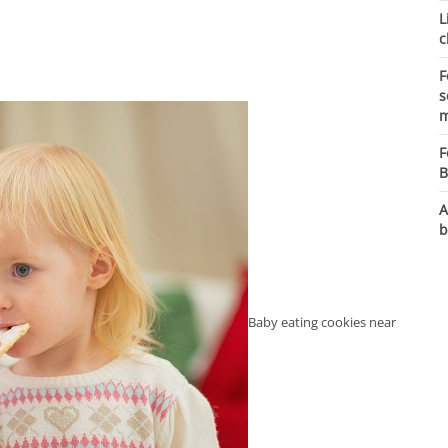
L
c
F
s
m
F
B
A
b
Baby eating cookies near