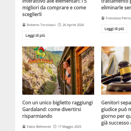
interattivo alle elementari: i 5
trattamento 
migliori da comprare e come
eliminarle se
sceglierli
Francesca Petric
Roberto Torcolacci
26 Aprile 2026
Leggi di più
Leggi di più
Con un unico biglietto raggiungi
Genitori separ
Gardaland: come divertirsi
giudice può m
risparmiando
giorno per qu
già successo
Fabio Belmonte
17 Maggio 2025