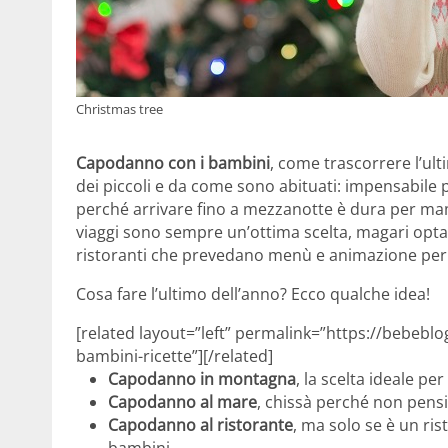
Christmas tree
Capodanno con i bambini
, come trascorrere l’ult
dei piccoli e da come sono abituati: impensabile p
perché arrivare fino a mezzanotte è dura per mamm
viaggi sono sempre un’ottima scelta, magari optan
ristoranti che prevedano menù e animazione per 
Cosa fare l’ultimo dell’anno? Ecco qualche idea!
[related layout=”left” permalink=”https://bebeb
bambini-ricette”][/related]
Capodanno in montagna
, la scelta ideale pe
Capodanno al mare
, chissà perché non pens
Capodanno al ristorante
, ma solo se è un ris
bambini.