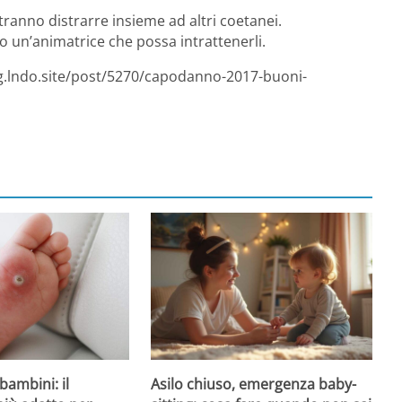
otranno distrarre insieme ad altri coetanei.
 un’animatrice che possa intrattenerli.
og.lndo.site/post/5270/capodanno-2017-buoni-
Asilo chiuso, emergenza baby-
bambini: il