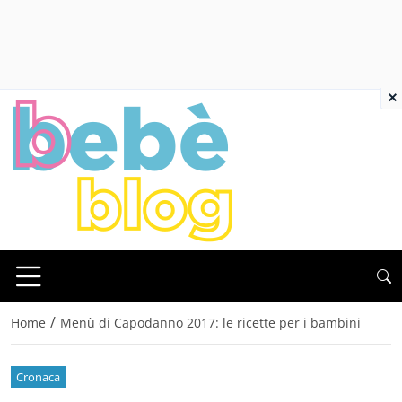
×
/
Home
Menù di Capodanno 2017: le ricette per i bambini
Cronaca