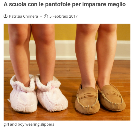
A scuola con le pantofole per imparare meglio
Patrizia Chimera
-
5 Febbraio 2017
girl and boy wearing slippers