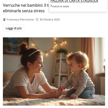
PALLINA DI CARTA STAGNOLA
Verruche nei bambini: il trattamento più adatto per
Trucco a casa
eliminarle senza stress
Francesca Petriccione
30 Ottobre 2025
Leggi di più