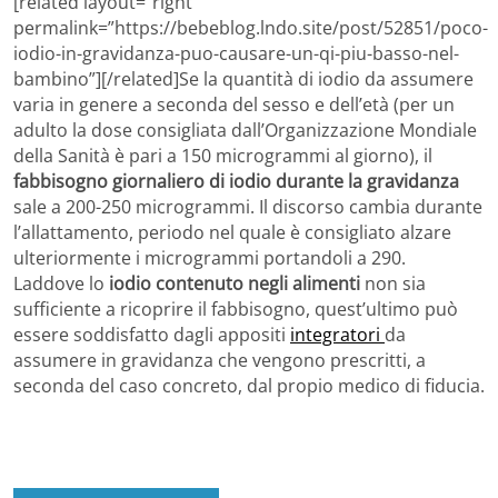
[related layout=”right”
permalink=”https://bebeblog.lndo.site/post/52851/poco-
iodio-in-gravidanza-puo-causare-un-qi-piu-basso-nel-
bambino”][/related]Se la quantità di iodio da assumere
varia in genere a seconda del sesso e dell’età (per un
adulto la dose consigliata dall’Organizzazione Mondiale
della Sanità è pari a 150 microgrammi al giorno), il
fabbisogno giornaliero di iodio durante la gravidanza
sale a 200-250 microgrammi. Il discorso cambia durante
l’allattamento, periodo nel quale è consigliato alzare
ulteriormente i microgrammi portandoli a 290.
Laddove lo
iodio contenuto negli alimenti
non sia
sufficiente a ricoprire il fabbisogno, quest’ultimo può
essere soddisfatto dagli appositi
integratori
da
assumere in gravidanza che vengono prescritti, a
seconda del caso concreto, dal propio medico di fiducia.