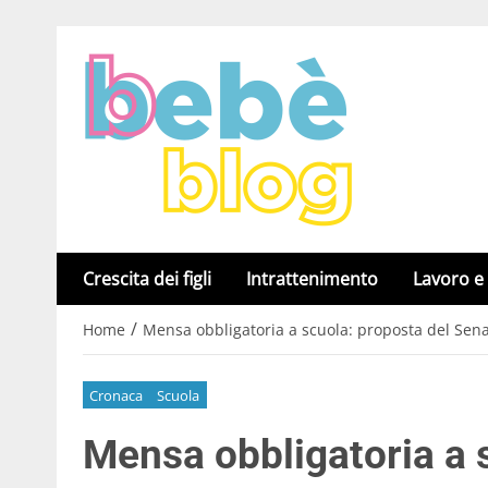
Crescita dei figli
Intrattenimento
Lavoro e
/
Home
Mensa obbligatoria a scuola: proposta del Senat
Cronaca
Scuola
Mensa obbligatoria a 