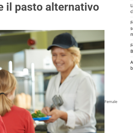
 il pasto alternativo
L
c
F
s
m
F
B
A
b
Female