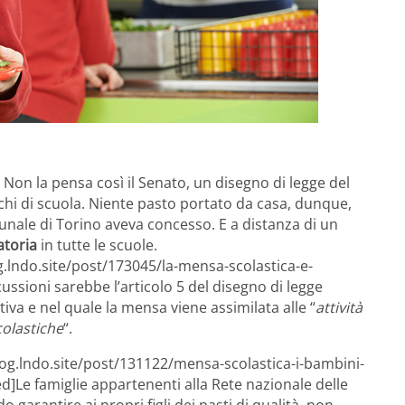
i. Non la pensa così il Senato, un disegno di legge del
hi di scuola. Niente pasto portato da casa, dunque,
nale di Torino aveva concesso. E a distanza di un
atoria
in tutte le scuole.
g.lndo.site/post/173045/la-mensa-scolastica-e-
cussioni sarebbe l’articolo 5 del disegno di legge
tiva e nel quale la mensa viene assimilata alle “
attività
colastiche
“.
log.lndo.site/post/131122/mensa-scolastica-i-bambini-
d]Le famiglie appartenenti alla Rete nazionale delle
garantire ai propri figli dei pasti di qualità, non