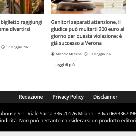
biglietto raggiungi
Genitori separati attenzione, il
me divertirsi
giudice può multarti 200 euro al
o
giorno per questa violazione: è
già successo a Verona
17 Maggio 2025
Michele Messina
10 Maggio 2025
Leggi di più
Redazione
Privacy Policy
Disclaimer
house Srl - Viale Sarca 336 20126 Milano - P.Iva 06933670967
dicità. Non può pertanto considerarsi un prodotto editorial