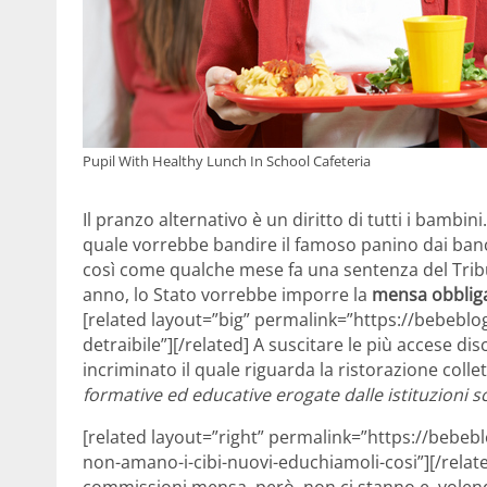
Pupil With Healthy Lunch In School Cafeteria
Il pranzo alternativo è un diritto di tutti i bambin
quale vorrebbe bandire il famoso panino dai banc
così come qualche mese fa una sentenza del Tribu
anno, lo Stato vorrebbe imporre la
mensa obblig
[related layout=”big” permalink=”https://bebeblo
detraibile”][/related] A suscitare le più accese dis
incriminato il quale riguarda la ristorazione collet
formative ed educative erogate dalle istituzioni s
[related layout=”right” permalink=”https://bebeb
non-amano-i-cibi-nuovi-educhiamoli-cosi”][/relate
commissioni mensa, però, non ci stanno e, volendo 