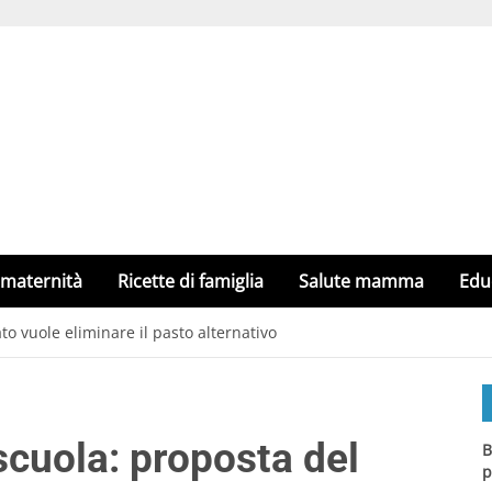
 maternità
Ricette di famiglia
Salute mamma
Edu
o vuole eliminare il pasto alternativo
scuola: proposta del
B
p