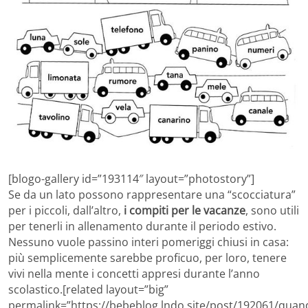
[blogo-gallery id=”193114″ layout=”photostory”]
Se da un lato possono rappresentare una “scocciatura”
per i piccoli, dall’altro,
i compiti per le vacanze
, sono utili
per tenerli in allenamento durante il periodo estivo.
Nessuno vuole passino interi pomeriggi chiusi in casa:
più semplicemente sarebbe proficuo, per loro, tenere
vivi nella mente i concetti appresi durante l’anno
scolastico.[related layout=”big”
permalink=”https://bebeblog.lndo.site/post/192061/quan