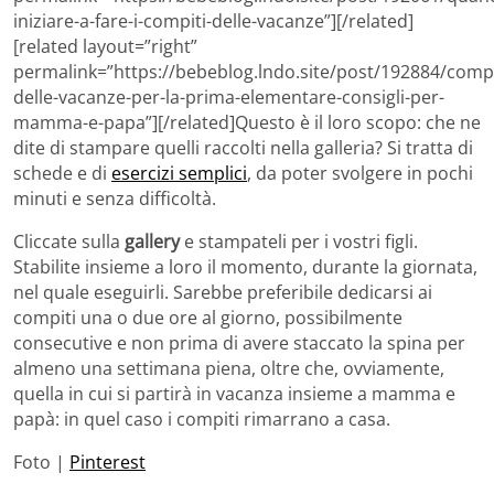
iniziare-a-fare-i-compiti-delle-vacanze”][/related]
[related layout=”right”
permalink=”https://bebeblog.lndo.site/post/192884/compi
delle-vacanze-per-la-prima-elementare-consigli-per-
mamma-e-papa”][/related]Questo è il loro scopo: che ne
dite di stampare quelli raccolti nella galleria? Si tratta di
schede e di
esercizi semplici
, da poter svolgere in pochi
minuti e senza difficoltà.
Cliccate sulla
gallery
e stampateli per i vostri figli.
Stabilite insieme a loro il momento, durante la giornata,
nel quale eseguirli. Sarebbe preferibile dedicarsi ai
compiti una o due ore al giorno, possibilmente
consecutive e non prima di avere staccato la spina per
almeno una settimana piena, oltre che, ovviamente,
quella in cui si partirà in vacanza insieme a mamma e
papà: in quel caso i compiti rimarrano a casa.
Foto |
Pinterest