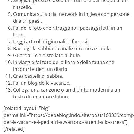
Svegliati presto e ascolta il rumore dell’acqua di un
ruscello.
Comunica sui social network in inglese con persone
di altri paesi.
Fai delle foto che ritraggano i paesaggi letti in un
libro.
Leggi articoli di giornalisti famosi.
Raccogli la sabbia: la analizzeremo a scuola.
Guarda il cielo stellato al buio.
In viaggio fai foto della flora e della fauna che
incontri e tieni un diario.
Crea castelli di sabbia.
Fai un blog delle vacanze.
Collega una canzone o un dipinto moderni a un
testo di un autore latino.
[related layout=”big”
permalink=”https://bebeblog.lndo.site/post/168339/compi
per-le-vacanze-i-pediatri-avvertono-attenti-allo-stress”]
[/related]