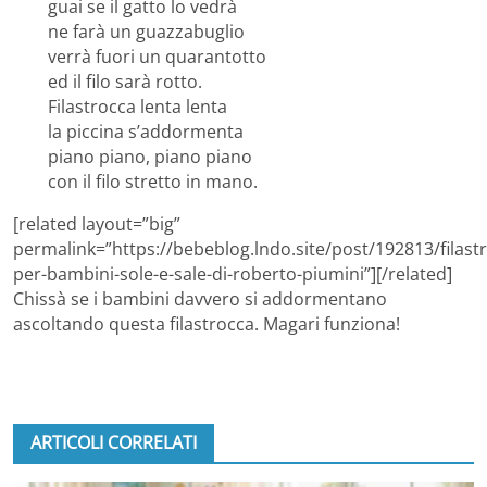
guai se il gatto lo vedrà
ne farà un guazzabuglio
verrà fuori un quarantotto
ed il filo sarà rotto.
Filastrocca lenta lenta
la piccina s’addormenta
piano piano, piano piano
con il filo stretto in mano.
[related layout=”big”
permalink=”https://bebeblog.lndo.site/post/192813/filast
per-bambini-sole-e-sale-di-roberto-piumini”][/related]
Chissà se i bambini davvero si addormentano
ascoltando questa filastrocca. Magari funziona!
ARTICOLI CORRELATI