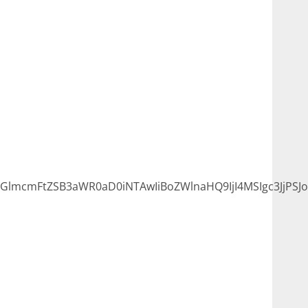
lmcmFtZSB3aWR0aD0iNTAwIiBoZWlnaHQ9IjI4MSIgc3JjPSJ