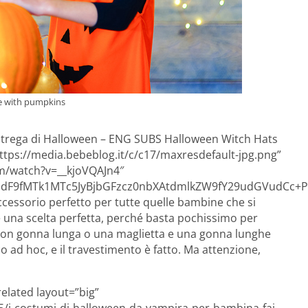
le with pumpkins
a strega di Halloween – ENG SUBS Halloween Witch Hats
ttps://media.bebeblog.it/c/c17/maxresdefault-jpg.png”
m/watch?v=__kjoVQAJn4″
F9fMTk1MTc5JyBjbGFzcz0nbXAtdmlkZW9fY29udGVudCc+PG
’accessorio perfetto per tutte quelle bambine che si
 una scelta perfetta, perché basta pochissimo per
 con gonna lunga o una maglietta e una gonna lunghe
o ad hoc, e il travestimento è fatto. Ma attenzione,
related layout=”big”
5/i-costumi-di-halloween-da-vampira-per-bambina-fai-