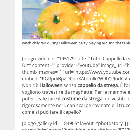
witch children during Halloween party playing around the tab
[blogo-video id=”195179″ title=”Tuto: Cappelli d
DIY” content=”” provider=”youtube” image_url=”h
thumb_maxres=”1″ url=”https://www.youtube.co
embed=”PGRpdiBpZD0nbXAtdmlkZW9fY29udGVud
Non c’è
Halloween
senza
cappello da strega
. È l
vogliono travestire da maghette. Per le mamme è
poter realizzare il
costume da strega
: un vestito
rigorosamente neri, con scarpe rovinate e il trucc
come si può fare il capello?
[blogo-gallery id=”184905″ layout=”photostory”] [
permalink=”https://bebeblog.lndo.site/post/8747