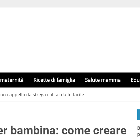
 maternità
Ricette di famiglia
Salute mamma
Edu
n cappello da strega col fai da te facile
per bambina: come creare
B
p