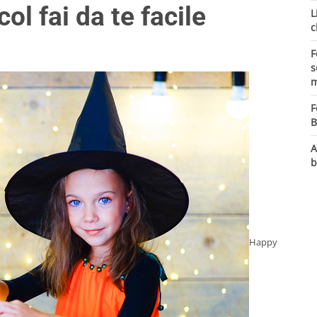
ol fai da te facile
L
c
F
s
m
F
B
A
b
Happy